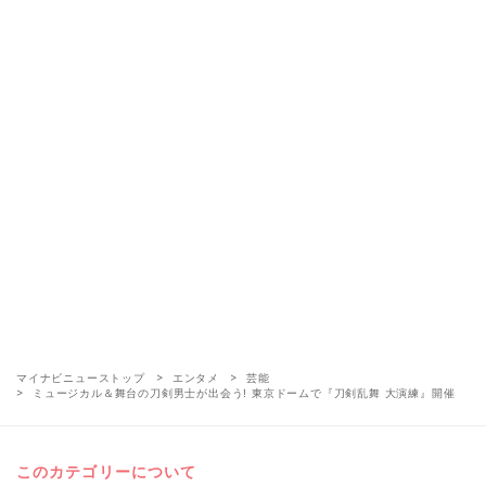
マイナビニューストップ
エンタメ
芸能
ミュージカル＆舞台の刀剣男士が出会う! 東京ドームで『刀剣乱舞 大演練』開催
このカテゴリーについて