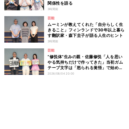
関係性を語る
3時間前
芸能
ムーミンが教えてくれた「自分らしく生
きること」フィンランドで30年以上暮ら
す翻訳家・森下圭子が語る人生のヒント
3時間前
芸能
“修悦体”生みの親・佐藤修悦「人を思い
やる気持ちだけで作ってきた」当初ガム
テープ文字は「怒られる覚悟」で始め
た？
2026/08/04 20:00