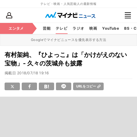
テレビ・映画・人気芸能人の最新情報
エンタメ
芸能
テレビ
ラジオ
映画
YouTube
BS・
Googleでマイナビニュースを優先表示する方法
有村架純、『ひよっこ』は「かけがえのない
宝物」- 久々の茨城弁も披露
掲載日
2018/07/18 19:16
URLをコピー