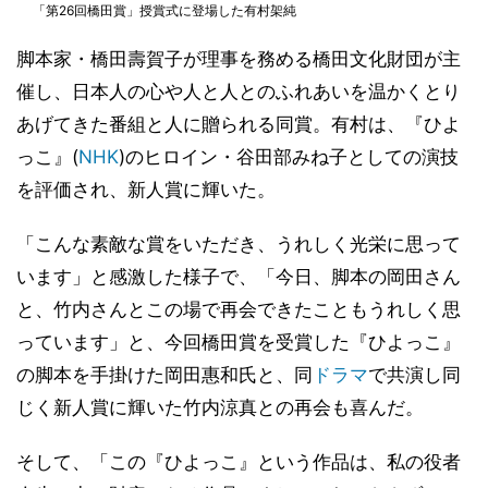
「第26回橋田賞」授賞式に登場した有村架純
脚本家・橋田壽賀子が理事を務める橋田文化財団が主
催し、日本人の心や人と人とのふれあいを温かくとり
あげてきた番組と人に贈られる同賞。有村は、『ひよ
っこ』(
NHK
)のヒロイン・谷田部みね子としての演技
を評価され、新人賞に輝いた。
「こんな素敵な賞をいただき、うれしく光栄に思って
います」と感激した様子で、「今日、脚本の岡田さん
と、竹内さんとこの場で再会できたこともうれしく思
っています」と、今回橋田賞を受賞した『ひよっこ』
の脚本を手掛けた岡田惠和氏と、同
ドラマ
で共演し同
じく新人賞に輝いた竹内涼真との再会も喜んだ。
そして、「この『ひよっこ』という作品は、私の役者