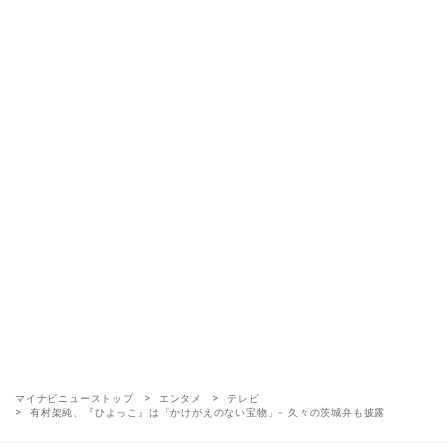
マイナビニューストップ
エンタメ
テレビ
有村架純、『ひよっこ』は「かけがえのない宝物」- 久々の茨城弁も披露