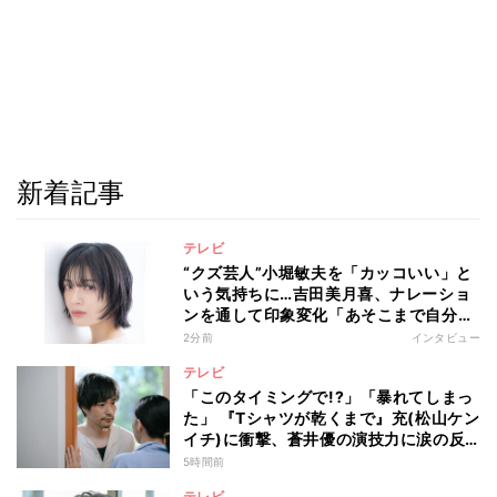
新着記事
テレビ
“クズ芸人”小堀敏夫を「カッコいい」と
いう気持ちに…吉田美月喜、ナレーショ
ンを通して印象変化「あそこまで自分に
正直に生きられる人は、なかなかいな
2分前
インタビュー
い」
テレビ
「このタイミングで!?」「暴れてしまっ
た」 『Tシャツが乾くまで』充(松山ケン
イチ)に衝撃、蒼井優の演技力に涙の反
響も
5時間前
テレビ