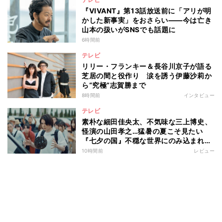
『VIVANT』第13話放送前に「アリが明
かした新事実」をおさらい――今は亡き
山本の扱いがSNSでも話題に
6時間前
テレビ
リリー・フランキー＆長谷川京子が語る
芝居の間と役作り 涙を誘う伊藤沙莉か
ら“究極”志賀勝まで
8時間前
インタビュー
テレビ
素朴な細田佳央太、不気味な三上博史、
怪演の山田孝之…猛暑の夏こそ見たい
『七夕の国』不穏な世界にのみ込まれる
超常ミステリー
10時間前
レビュー