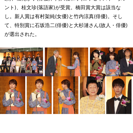
ント)、桂文珍(落語家)が受賞。橋田賞大賞は該当な
し。新人賞は有村架純(女優)と竹内涼真(俳優)。そし
て、特別賞に石坂浩二(俳優)と大杉漣さん(故人・俳優)
が選出された。