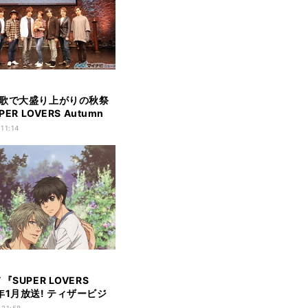
歌で大盛り上がりの秋祭
PER LOVERS Autumn
l」
 11:14
『SUPER LOVERS
年1月放送! ティザービジ
公開