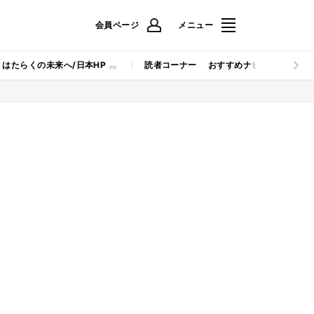
会員ページ
メニュー
はたらくの未来へ/日本HP
読者コーナー
おすすめナビ
マイナビB