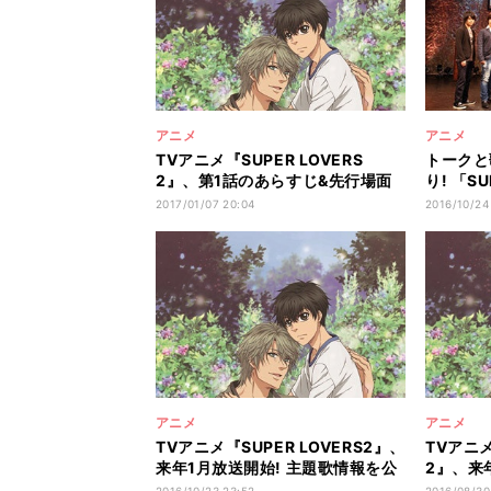
アニメ
アニメ
TVアニメ『SUPER LOVERS
トークと
2』、第1話のあらすじ&先行場面
り! 「SU
カットを紹介
Festiva
2017/01/07 20:04
2016/10/24
アニメ
アニメ
TVアニメ『SUPER LOVERS2』、
TVアニメ
来年1月放送開始! 主題歌情報を公
2』、来
開
ュアルを