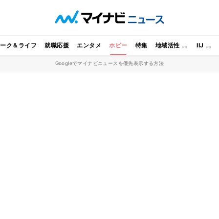
ワーク＆ライフ
就職応援
エンタメ
ホビー
特集
地域活性
IIJ
Googleでマイナビニュースを優先表示する方法