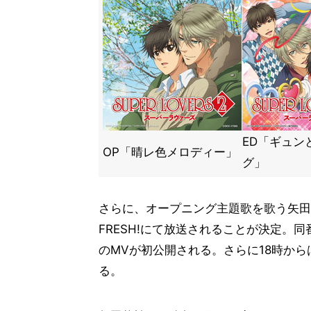
ED「ギュン
OP「晴レ色メロディー」
グ」
さらに、オープニング主題歌を歌う矢田悠
FRESH!にて放送されることが決定。
のMVが初公開される。さらに18時から
る。