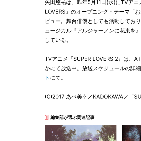
矢田悠祐は、昨年5月11日(水)にTVアニメ
LOVERS』のオープニング・テーマ「
ビュー。舞台俳優としても活動しており、
ュージカル『アルジャーノンに花束を』
している。
TVアニメ『SUPER LOVERS 2』は、AT
かにて放送中。放送スケジュールの詳細
ト
にて。
(C)2017 あべ美幸／KADOKAWA／「S
編集部が選ぶ関連記事