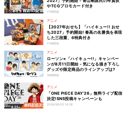
2027」予約開始 - 青山剛昌氏の年賀状
やTCGプロモカード付き
17時間前
アニメ
【2027年おせち】「ハイキュー!! おせ
ち2027」予約開始! 春高の名勝負を表現
した三段重、6特典付き
17時間前
アニメ
ローソン×「ハイキュー!!」キャンペー
ンが8月11日開始 - 気になる描き下ろし
グッズや限定商品のラインアップは?
18時間前
アニメ
「ONE PIECE DAY’26」無料ライブ配信
決定!SNS投稿キャンペーンも
2026/08/03 16:28