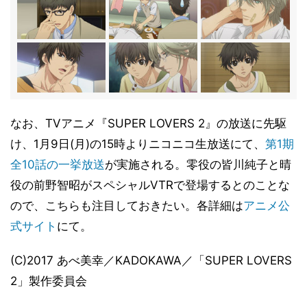
なお、TVアニメ『SUPER LOVERS 2』の放送に先駆
け、1月9日(月)の15時よりニコニコ生放送にて、
第1期
全10話の一挙放送
が実施される。零役の皆川純子と晴
役の前野智昭がスペシャルVTRで登場するとのことな
ので、こちらも注目しておきたい。各詳細は
アニメ公
式サイト
にて。
(C)2017 あべ美幸／KADOKAWA／「SUPER LOVERS
2」製作委員会