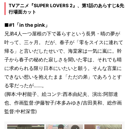
TVアニメ『SUPER LOVERS 2』、第1話のあらすじ&先
行場面カット
■#1「in the pink」
兄弟4人一つ屋根の下で暮らすという長男・晴の夢が
叶って、三ヶ月。 だが、春子が「零をスイスに連れて
帰る」と言いだしたせいで、海棠家は一気に嵐に。幹
子から春子の秘めた寂しさを聞いた零は、それでも晴
に求められる限り日本にいたいと願う。そんな言葉に
できない想いを抱えたまま「ただの弟」であろうとす
る零だったが……。
(脚本:中村能子、絵コンテ:西本由紀夫、演出:阿部達
也、作画監督:伊藤智子/本多みゆき/吉田美和、総作画
監督:中村深雪)