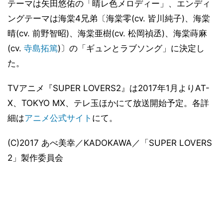
テーマは矢田悠佑の「晴レ色メロディー」、エンディ
ングテーマは海棠4兄弟〔海棠零(cv. 皆川純子)、海棠
晴(cv. 前野智昭)、海棠亜樹(cv. 松岡禎丞)、海棠蒔麻
(cv.
寺島拓篤
)〕の「ギュンとラブソング」に決定し
た。
TVアニメ『SUPER LOVERS2』は2017年1月よりAT-
X、TOKYO MX、テレ玉ほかにて放送開始予定。各詳
細は
アニメ公式サイト
にて。
(C)2017 あべ美幸／KADOKAWA／「SUPER LOVERS
2」製作委員会