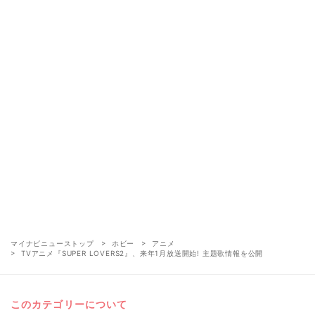
マイナビニューストップ
ホビー
アニメ
TVアニメ『SUPER LOVERS2』、来年1月放送開始! 主題歌情報を公開
このカテゴリーについて