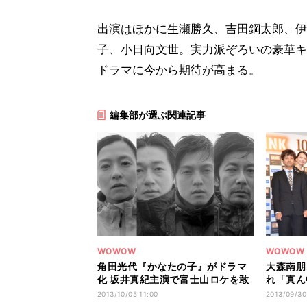
出演はほかに生瀬勝久、吉田鋼太郎、伊
子、小日向文世。実力派ぞろいの豪華キ
ドラマに今から期待が高まる。
編集部が選ぶ関連記事
WOWOW
WOWOW
角田光代『かなたの子』がドラマ
大森南朋
化 坂井真紀主演で富士山ロケを敢
れ「真ん
行
い」と恐
2013/10/05 11:00
2013/09/30