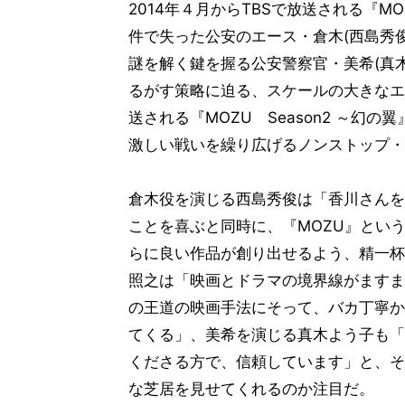
2014年４月からTBSで放送される『MO
件で失った公安のエース・倉木(西島秀俊
謎を解く鍵を握る公安警察官・美希(真
るがす策略に迫る、スケールの大きなエ
送される『MOZU Season2 ～
激しい戦いを繰り広げるノンストップ・
倉木役を演じる西島秀俊は「香川さんを
ことを喜ぶと同時に、『MOZU』とい
らに良い作品が創り出せるよう、精一杯
照之は「映画とドラマの境界線がますま
の王道の映画手法にそって、バカ丁寧か
てくる」、美希を演じる真木よう子も「
くださる方で、信頼しています」と、そ
な芝居を見せてくれるのか注目だ。