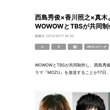
西島秀俊×香川照之×真木
WOWOWとTBSが共同制
掲載日
2013/10/17 16:30
URLをコピー
WOWOWとTBSが共同制作し、西島秀
ラマ『MOZU』を放送することが17日