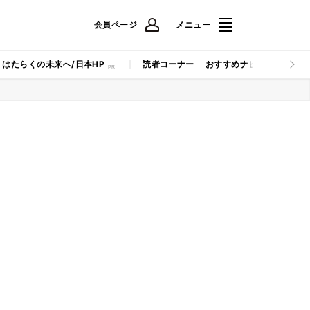
会員ページ
メニュー
はたらくの未来へ/日本HP
読者コーナー
おすすめナビ
マイナビB