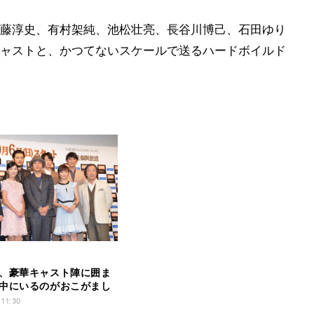
藤淳史、有村架純、池松壮亮、長谷川博己、石田ゆり
ャストと、かつてないスケールで送るハードボイルド
、豪華キャスト陣に囲ま
中にいるのがおこがまし
縮
 11:30