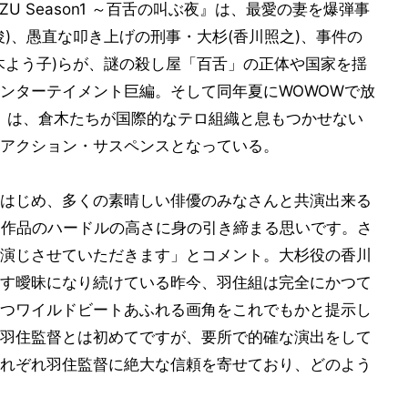
ZU Season1 ～百舌の叫ぶ夜』は、最愛の妻を爆弾事
)、愚直な叩き上げの刑事・大杉(香川照之)、事件の
木よう子)らが、謎の殺し屋「百舌」の正体や国家を揺
ンターテイメント巨編。そして同年夏にWOWOWで放
幻の翼』は、倉木たちが国際的なテロ組織と息もつかせない
アクション・サスペンスとなっている。
はじめ、多くの素晴しい俳優のみなさんと共演出来る
う作品のハードルの高さに身の引き締まる思いです。さ
演じさせていただきます」とコメント。大杉役の香川
す曖昧になり続けている昨今、羽住組は完全にかつて
つワイルドビートあふれる画角をこれでもかと提示し
羽住監督とは初めてですが、要所で的確な演出をして
れぞれ羽住監督に絶大な信頼を寄せており、どのよう