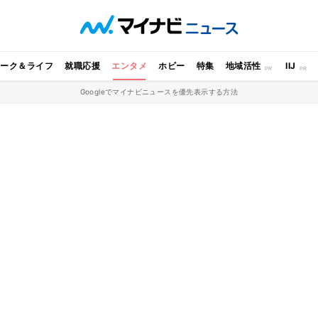
ワーク＆ライフ
就職応援
エンタメ
ホビー
特集
地域活性
IIJ
Googleでマイナビニュースを優先表示する方法