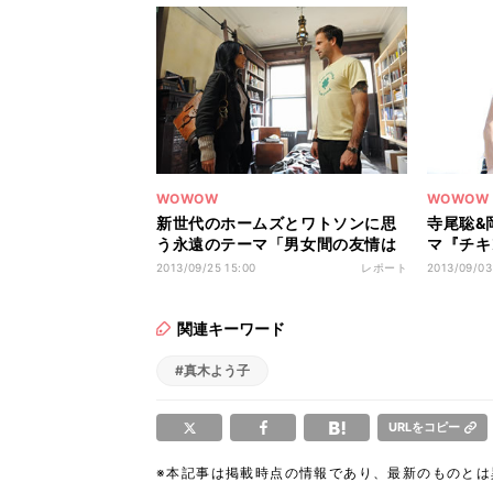
WOWOW
WOWOW
新世代のホームズとワトソンに思
寺尾聡&
う永遠のテーマ「男女間の友情は
マ『チキ
成立するか？」
無料放送
2013/09/25 15:00
レポート
2013/09/03
関連キーワード
#真木よう子
URLをコピー
※本記事は掲載時点の情報であり、最新のものと