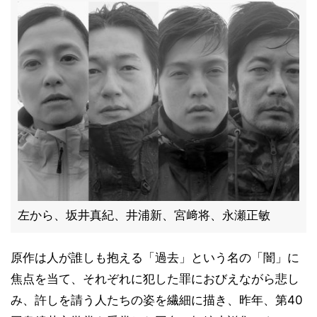
左から、坂井真紀、井浦新、宮﨑将、永瀬正敏
原作は人が誰しも抱える「過去」という名の「闇」に
焦点を当て、それぞれに犯した罪におびえながら悲し
み、許しを請う人たちの姿を繊細に描き、昨年、第40