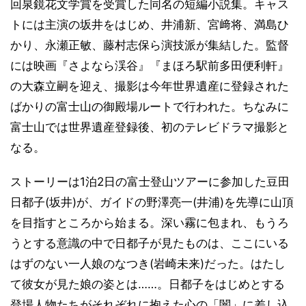
回泉鏡花文学賞を受賞した同名の短編小説集。キャス
トには主演の坂井をはじめ、井浦新、宮﨑将、満島ひ
かり、永瀬正敏、藤村志保ら演技派が集結した。監督
には映画『さよなら渓谷』『まほろ駅前多田便利軒』
の大森立嗣を迎え、撮影は今年世界遺産に登録された
ばかりの富士山の御殿場ルートで行われた。ちなみに
富士山では世界遺産登録後、初のテレビドラマ撮影と
なる。
ストーリーは1泊2日の富士登山ツアーに参加した豆田
日都子(坂井)が、ガイドの野澤亮一(井浦)を先導に山頂
を目指すところから始まる。深い霧に包まれ、もうろ
うとする意識の中で日都子が見たものは、ここにいる
はずのない一人娘のなつき(岩崎未来)だった。はたし
て彼女が見た娘の姿とは……。日都子をはじめとする
登場人物たちがそれぞれに抱えた心の「闇」に差し込