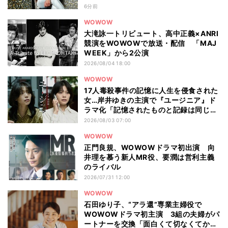
6分前
WOWOW
大滝詠一トリビュート、高中正義×ANRI
競演をWOWOWで放送・配信 「MAJ
WEEK」から2公演
2026/08/04 18:00
WOWOW
17人毒殺事件の記憶に人生を侵食された
女…岸井ゆきの主演で『ユージニア』ド
ラマ化「記憶されたものと記録は同じも
のではない」
2026/08/03 07:00
WOWOW
正門良規、WOWOWドラマ初出演 向
井理を慕う新人MR役、要潤は営利主義
のライバル
2026/07/31 12:00
WOWOW
石田ゆり子、“アラ還”専業主婦役で
WOWOWドラマ初主演 3組の夫婦がパ
ートナーを交換「面白くて切なくてかわ