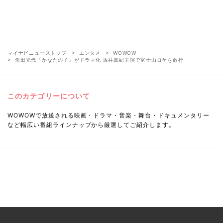
マイナビニューストップ
エンタメ
WOWOW
角田光代『かなたの子』がドラマ化 坂井真紀主演で富士山ロケを敢行
このカテゴリーについて
WOWOWで放送される映画・ドラマ・音楽・舞台・ドキュメンタリー
など幅広い番組ラインナップから厳選してご紹介します。