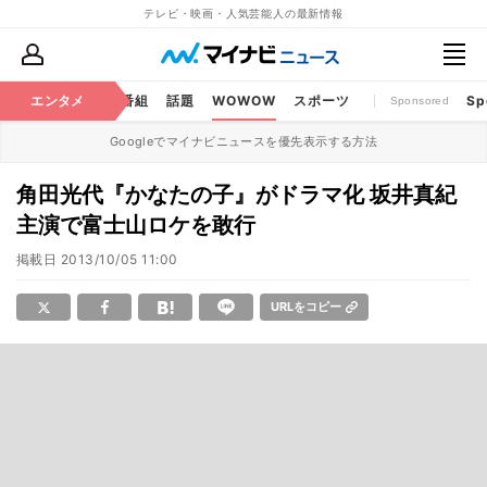
テレビ・映画・人気芸能人の最新情報
ouTube
エンタメ
BS・CS番組
話題
WOWOW
スポーツ
Sp
Sponsored
Googleでマイナビニュースを優先表示する方法
角田光代『かなたの子』がドラマ化 坂井真紀
主演で富士山ロケを敢行
掲載日
2013/10/05 11:00
URLをコピー