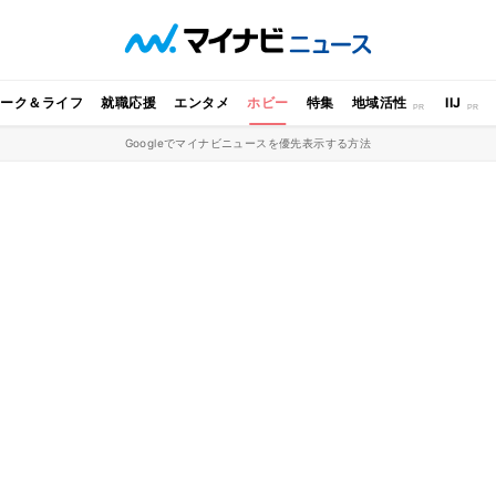
ワーク＆ライフ
就職応援
エンタメ
ホビー
特集
地域活性
IIJ
Googleでマイナビニュースを優先表示する方法