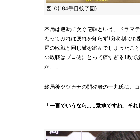
図10(184手目投了図)
本局は逆転に次ぐ逆転という、ドラマテ
わってみれば疲れを知らず1分将棋でも
局の敗戦と同じ轍を踏んでしまったこと
の敗戦はプロ側にとって痛すぎる1敗で
か……。
終局後ツツカナの開発者の一丸氏に、コ
「一言でいうなら……意地ですね。それ