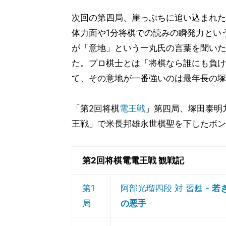
次回の第四局、崖っぷちに追い込まれた
体力面や1分将棋での読みの瞬発力とい
が「意地」という一丸氏の言葉を聞いた
た。プロ棋士とは「将棋なら誰にも負け
て、その意地が一番強いのは最年長の塚
「第2回将棋
電王戦
」第四局、塚田泰明九段 
王戦」で米長邦雄永世棋聖を下したボン
第2回将棋電電王戦 観戦記
第1
阿部光瑠四段 対 習甦 -
若
局
の悪手