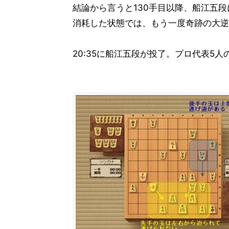
結論から言うと130手目以降、船江五
消耗した状態では、もう一度奇跡の大逆
20:35に船江五段が投了。プロ代表5