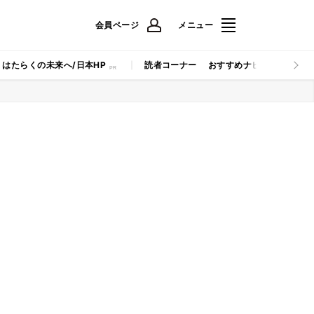
会員ページ
メニュー
はたらくの未来へ/日本HP
読者コーナー
おすすめナビ
マイナビB