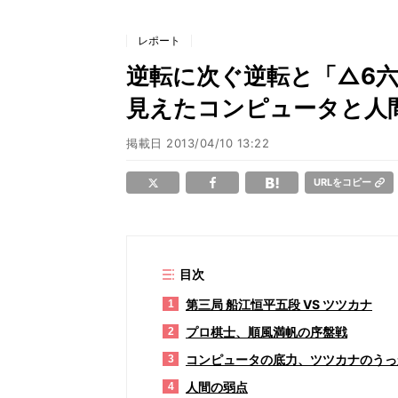
レポート
逆転に次ぐ逆転と「△6六
見えたコンピュータと人
掲載日
2013/04/10 13:22
URLをコピー
目次
第三局 船江恒平五段 VS ツツカナ
1
プロ棋士、順風満帆の序盤戦
2
コンピュータの底力、ツツカナのうっ
3
人間の弱点
4