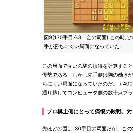
図9(130手目△3二金の局面) この時
手が勝ちにくい局面になっていた
この局面で互いの駒の損得を計算すると
優勢である。しかし先手側は駒の働きが
ちにくい局面になっていたのだ。＋40
通り越してコンピュータ側の数十点プラ
プロ棋士側にとって痛恨の敗戦。対
先ほどの図は130手目の局面だが、こ