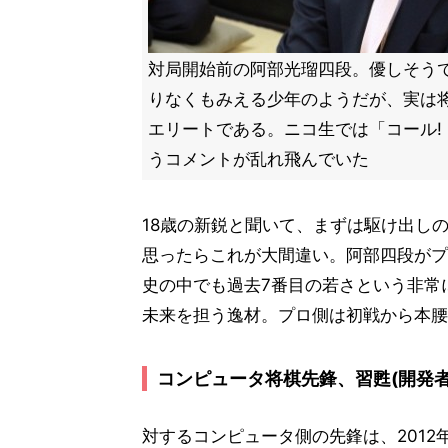
対局開始前の阿部光瑠四段。優しそう
りなくもみえる少年のようだが、実は
エリートである。ニコ生では「コール! 
うコメントが乱れ飛んでいた
18歳の新鋭と聞いて、まずは駆け出し
思ったらこれが大間違い。阿部四段がプ
史の中でも過去7番目の若さという非常
未来を担う逸材。プロ側は初戦から本腰
コンピュータ将棋先鋒、習甦(開発者
対するコンピュータ側の先鋒は、2012