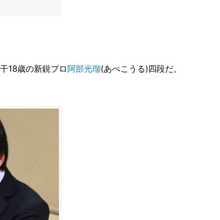
干18歳の新鋭プロ
阿部光瑠
(あべこうる)四段だ。