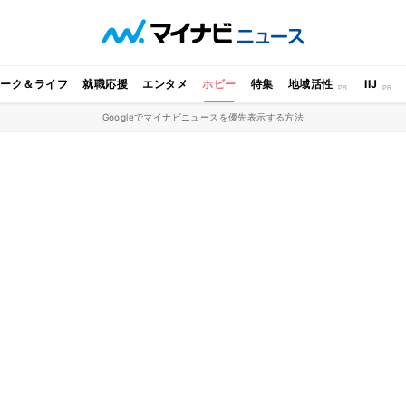
ワーク＆ライフ
就職応援
エンタメ
ホビー
特集
地域活性
IIJ
Googleでマイナビニュースを優先表示する方法