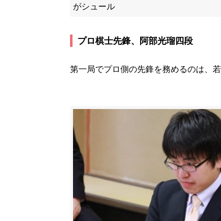
がシュール
プロ棋士先鋒、阿部光瑠四段
第一局でプロ側の先鋒を務めるのは、若