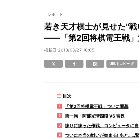
レポート
若き天才棋士が見せた"戦
――「第2回将棋電王戦
掲載日
2013/03/27 10:05
URLをコピー
目次
「第2回将棋電王戦」ついに開幕
1
第一局・阿部光瑠四段 VS 習甦
2
練りに練った作戦、コンピュータに自
3
ついに本当の戦いが始まる! あと……
4