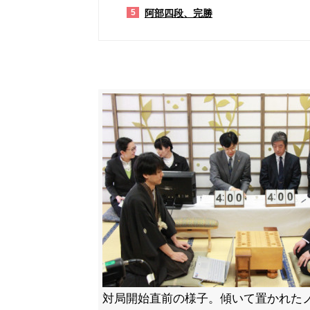
阿部四段、完勝
5
対局開始直前の様子。傾いて置かれた