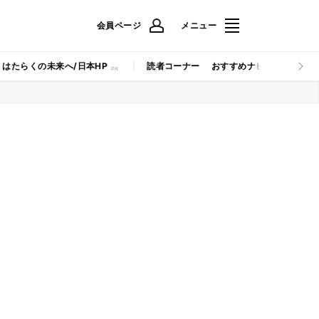
会員ページ
メニュー
はたらくの未来へ/日本HP
読者コーナー
おすすめナビ
マイナビB