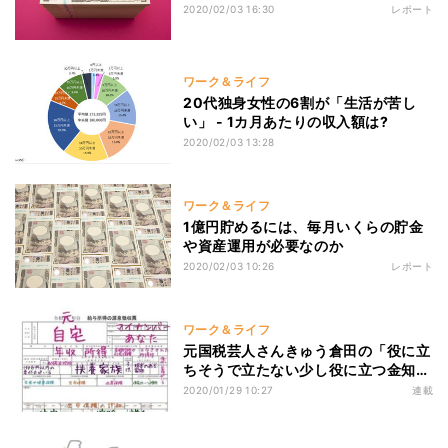
2020/02/03 16:30
レポート
ワーク＆ライフ
20代独身女性の6割が「生活が苦し
い」 - 1カ月あたりの収入額は?
2020/02/03 13:28
ワーク＆ライフ
1億円貯めるには、毎月いくらの貯金
や資産運用が必要なのか
2020/02/03 10:26
レポート
ワーク＆ライフ
元国税芸人さんきゅう倉田の「役に立
ちそうで立たない少し役に立つ金知
識」 第134回 最新版 源泉徴収票の見
2020/01/29 10:27
連載
方