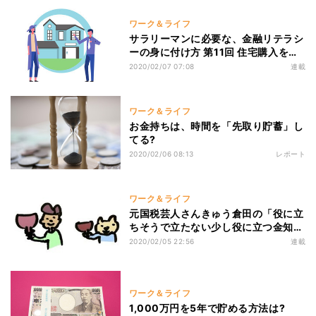
ワーク＆ライフ
サラリーマンに必要な、金融リテラシ
ーの身に付け方 第11回 住宅購入を機
に金利の仕組みを理解する
2020/02/07 07:08
連載
ワーク＆ライフ
お金持ちは、時間を「先取り貯蓄」し
てる?
2020/02/06 08:13
レポート
ワーク＆ライフ
元国税芸人さんきゅう倉田の「役に立
ちそうで立たない少し役に立つ金知
識」 第135回 ソムリエを取得してワ
2020/02/05 22:56
連載
インの仕事をしています
ワーク＆ライフ
1,000万円を5年で貯める方法は?