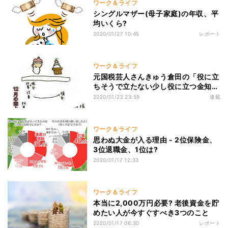
ワーク＆ライフ
シングルマザー(母子家庭)の年収、平
均いくら?
2020/01/27 10:45
レポート
ワーク＆ライフ
元国税芸人さんきゅう倉田の「役に立
ちそうで立たない少し役に立つ金知
識」 第133回 フリーランスは年末年
2020/01/22 23:59
連載
始の売上をどうするの?
ワーク＆ライフ
思わぬ大金が入る理由 - 2位保険金、
3位退職金、1位は?
2020/01/17 12:33
ワーク＆ライフ
本当に2,000万円必要? 老後資金を貯
めたい人が今すぐすべき3つのこと
2020/01/17 06:30
レポート