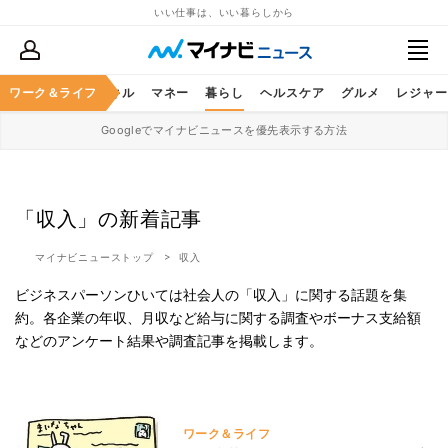
いい仕事は、いい暮らしから
ャリア
ワーク＆ライフ
ビジネススキル
マネー
暮らし
ヘルスケア
グルメ
レジャー
Googleでマイナビニュースを優先表示する方法
「収入」の新着記事
マイナビニューストップ
収入
ビジネスパーソンひいては社会人の「収入」に関する話題を集
約。各企業の年収、月収など給与に関する調査やボーナス支給額
などのアンケート結果や調査記事を掲載します。
ワーク＆ライフ