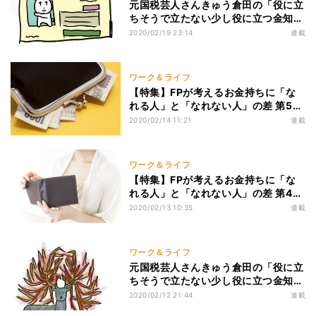
元国税芸人さんきゅう倉田の「役に立
ちそうで立たない少し役に立つ金知
識」 第137回 確定申告集中講座(1)～
2020/02/19 23:14
連載
マイナンバーがないと申告できない
の?～
ワーク＆ライフ
【特集】FPが考えるお金持ちに「な
れる人」と「なれない人」の差 第5回
収入源が複数あり、よき相談者がいる
2020/02/14 11:21
連載
か否か
ワーク＆ライフ
【特集】FPが考えるお金持ちに「な
れる人」と「なれない人」の差 第4回
お金を信じられるか否か
2020/02/13 10:35
連載
ワーク＆ライフ
元国税芸人さんきゅう倉田の「役に立
ちそうで立たない少し役に立つ金知
識」 第136回 大きな角の鹿は、なぜ
2020/02/12 21:44
連載
メスにモテるのか