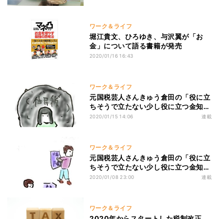
ワーク＆ライフ
堀江貴文、ひろゆき、与沢翼が「お
金」について語る書籍が発売
2020/01/16 16:43
ワーク＆ライフ
元国税芸人さんきゅう倉田の「役に立
ちそうで立たない少し役に立つ金知
識」 第132回 高校生でも分かる住民
2020/01/15 14:06
連載
税
ワーク＆ライフ
元国税芸人さんきゅう倉田の「役に立
ちそうで立たない少し役に立つ金知
識」 第131回 高校生でも分かる所得
2020/01/08 23:00
連載
と控除
ワーク＆ライフ
2020年からスタートした税制改正