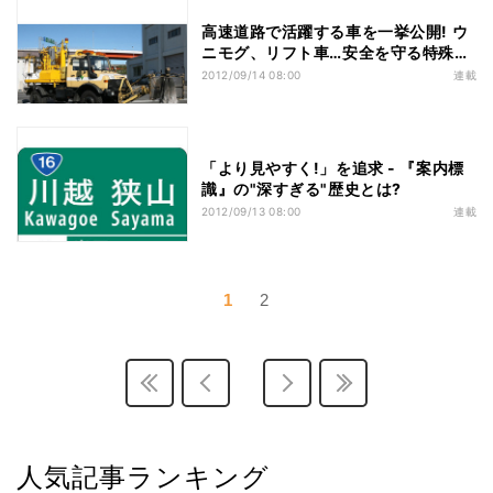
高速道路で活躍する車を一挙公開! ウ
ニモグ、リフト車…安全を守る特殊車
両
2012/09/14 08:00
連載
「より見やすく!」を追求 - 『案内標
識』の"深すぎる"歴史とは?
2012/09/13 08:00
連載
1
2
人気記事ランキング