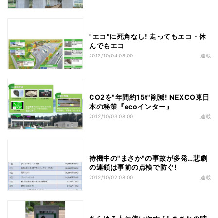
"エコ"に死角なし! 走ってもエコ・休
んでもエコ
2012/10/04 08:00
連載
CO2を"年間約15t"削減! NEXCO東日
本の秘策『ecoインター』
2012/10/03 08:00
連載
待機中の"まさか"の事故が多発…悲劇
の連鎖は事前の点検で防ぐ!
2012/10/02 08:00
連載