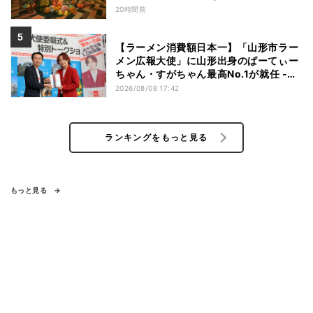
ツも
20時間前
【ラーメン消費額日本一】「山形市ラー
メン広報大使」に山形出身のぱーてぃー
ちゃん・すがちゃん最高No.1が就任 -
「山ラー」の魅力を発信へ
2026/08/08 17:42
ランキングをもっと見る
もっと見る