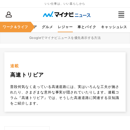
いい仕事は、いい暮らしから
暮らし
ワーク＆ライフ
ヘルスケア
グルメ
レジャー
車とバイク
キャッシュレス
Googleでマイナビニュースを優先表示する方法
連載
高速トリビア
普段何気なく走っている高速道路には、実はいろんな工夫が施さ
れたり、さまざまな意外な事実が隠されていたりします。連載コ
ラム『高速トリビア』では、そうした高速道路に関連する豆知識
をご紹介します。