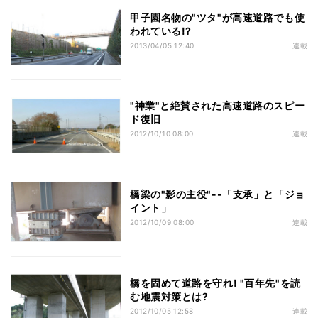
甲子園名物の"ツタ"が高速道路でも使
われている!?
2013/04/05 12:40
連載
"神業"と絶賛された高速道路のスピー
ド復旧
2012/10/10 08:00
連載
橋梁の"影の主役"--「支承」と「ジョ
イント」
2012/10/09 08:00
連載
橋を固めて道路を守れ! "百年先"を読
む地震対策とは?
2012/10/05 12:58
連載