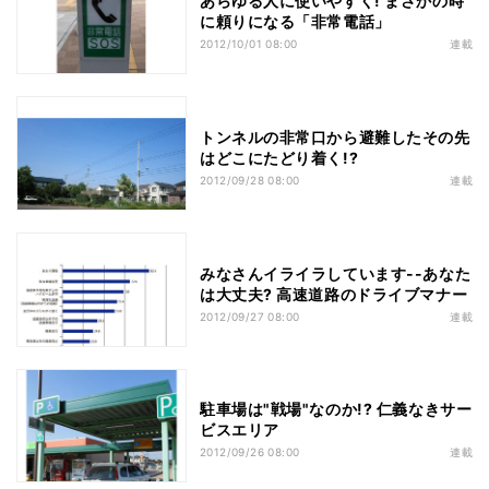
あらゆる人に使いやすく! まさかの時
に頼りになる「非常電話」
2012/10/01 08:00
連載
トンネルの非常口から避難したその先
はどこにたどり着く!?
2012/09/28 08:00
連載
みなさんイライラしています--あなた
は大丈夫? 高速道路のドライブマナー
2012/09/27 08:00
連載
駐車場は"戦場"なのか!? 仁義なきサー
ビスエリア
2012/09/26 08:00
連載