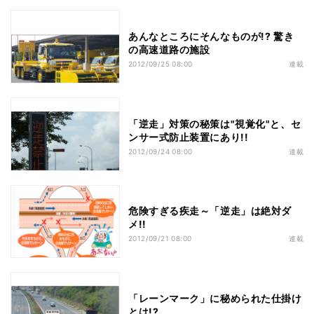
あんなところにそんなものが!? 驚き
の高速道路の施設
2012/09/25 08:00
連載
「逆走」対策の秘策は"視覚化"と、セ
ンサー式防止装置にあり!!
2012/09/24 08:00
連載
危険すぎる疾走～「逆走」は絶対ダ
メ!!
2012/09/21 08:00
連載
「レーンマーク」に秘められた仕掛け
とは!?