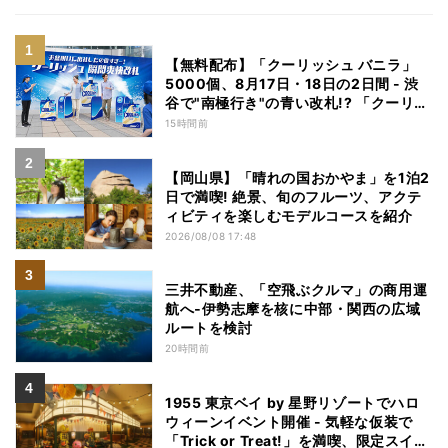
【無料配布】「クーリッシュ バニラ」
5000個、8月17日・18日の2日間 - 渋
谷で"南極行き"の青い改札!? 「クーリッ
シュ瞬間爽快改札」開催
15時間前
【岡山県】「晴れの国おかやま」を1泊2
日で満喫! 絶景、旬のフルーツ、アクテ
ィビティを楽しむモデルコースを紹介
2026/08/08 17:48
三井不動産、「空飛ぶクルマ」の商用運
航へ‐伊勢志摩を核に中部・関西の広域
ルートを検討
20時間前
1955 東京ベイ by 星野リゾートでハロ
ウィーンイベント開催 - 気軽な仮装で
「Trick or Treat!」を満喫、限定スイー