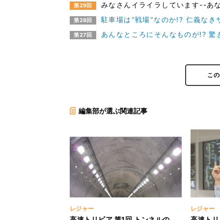
みなさんイライラしています--あ
第29回
駐車場は"戦場"なのか!? 仁義な
第28回
あんなところにそんなものが!? 
第27回
こ
編集部が選ぶ関連記事
レジャー
レジャー
高速トリビア 第1回 トンネルの
高速トリ