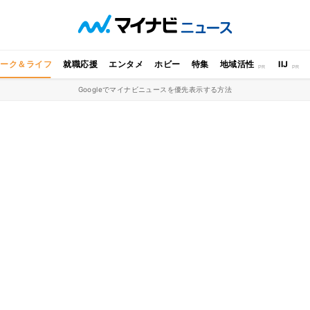
ワーク＆ライフ
就職応援
エンタメ
ホビー
特集
地域活性
IIJ
Googleでマイナビニュースを優先表示する方法