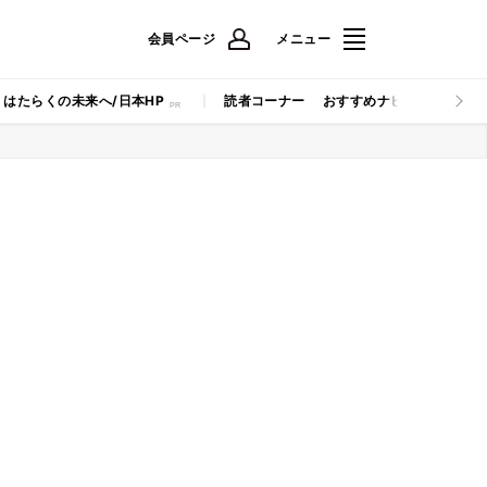
会員ページ
メニュー
はたらくの未来へ/日本HP
読者コーナー
おすすめナビ
マイナビB