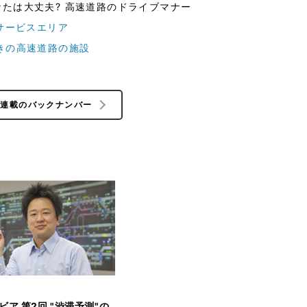
なたは大丈夫? 高速道路のドライブマナー
きサービスエリア
驚きの高速道路の施設
の連載のバックナンバー
ビア 第2回 "渋滞予測"の