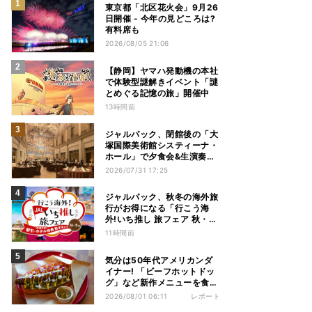
東京都「北区花火会」9月26
日開催 - 今年の見どころは?
有料席も
2026/08/05 21:06
【静岡】ヤマハ発動機の本社
で体験型謎解きイベント「謎
とめぐる記憶の旅」開催中
13時間前
ジャルパック、閉館後の「大
塚国際美術館システィーナ・
ホール」で夕食会&生演奏を
楽しむツアーを販売 – 徳島を
2026/07/31 17:25
巡る5つのコース
ジャルパック、秋冬の海外旅
行がお得になる「行こう海
外!いち推し 旅フェア 秋・冬
編」フェアを開催
11時間前
気分は50年代アメリカンダ
イナー! 「ビーフホットドッ
グ」など新作メニューを食べ
てきた【1955 東京ベイ by
2026/08/01 06:11
レポート
星野リゾート宿泊レポ】