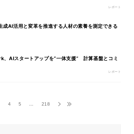
レポート
se AI、生成AI活用と変革を推進する人材の素養を測定できる
rk、AIスタートアップを“一体支援” 計算基盤とコミ
レポート
3
4
5
…
218