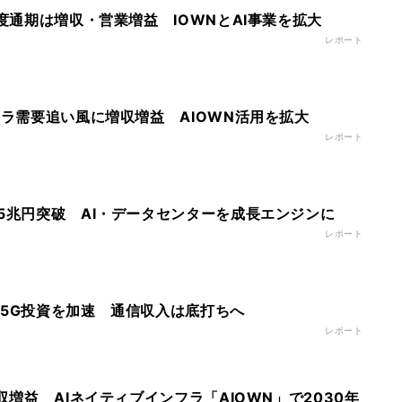
年度通期は増収・営業増益 IOWNとAI事業を拡大
レポート
フラ需要追い風に増収増益 AIOWN活用を拡大
レポート
高5兆円突破 AI・データセンターを成長エンジンに
レポート
、5G投資を加速 通信収入は底打ちへ
レポート
増収増益 AIネイティブインフラ「AIOWN」で2030年