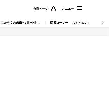
会員ページ
メニュー
はたらくの未来へ/日本HP
読者コーナー
おすすめナビ
マイナビB