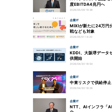
度EBITDA4兆円へ
2026/05/08 19:38
企業IT
MIXIが新たに24
戦なども対象
2026/05/01 14:20
企業IT
KDDI、大阪堺データ
供開始
2026/04/30 18:54
企業IT
中東リスクで供給停止
2026/04/30 18:26
企業IT
NTT、AIインフラ「