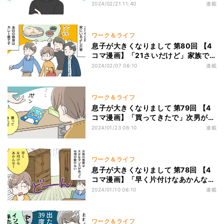
それ自分で言う!? 母がツッコみたく
2024/02/21 11:40
連載
なる長男の一言
ワーク＆ライフ
息子が大きくなりまして 第80回 【4
コマ漫画】「21さいだけど」家族で
カレー屋へ行ったら…
2024/02/07 06:10
連載
ワーク＆ライフ
息子が大きくなりまして 第79回 【4
コマ漫画】「買ってきたで」次男がく
れたグミ、母が驚いた理由は…
2024/01/23 06:10
連載
ワーク＆ライフ
息子が大きくなりまして 第78回 【4
コマ漫画】「早く片付けなあかんな
～」婚礼タンスのある次男の部屋、そ
2024/01/10 06:10
連載
うは言いつつも…
ワーク＆ライフ