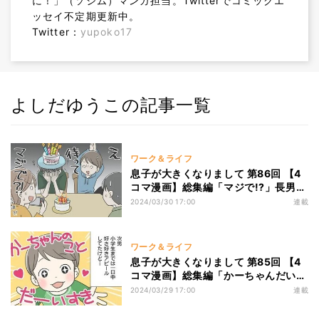
に！」（ソシム）マンガ担当。Twitterでコミックエ
ッセイ不定期更新中。
Twitter：
yupoko17
よしだゆうこの記事一覧
ワーク＆ライフ
息子が大きくなりまして 第86回 【4
コマ漫画】総集編「マジで!?」長男19
歳、家族で誕生日祝いしたら号泣!?
2024/03/30 17:00
連載
ワーク＆ライフ
息子が大きくなりまして 第85回 【4
コマ漫画】総集編「かーちゃんだいす
き!」そんな次男、高校生の今では…
2024/03/29 17:00
連載