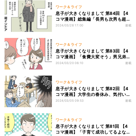
ワーク＆ライフ
息子が大きくなりまして 第84回 【4
コマ漫画】総集編「長男も次男も超イ
ンドア」そんな家庭のあるあるは…
2024/03/28 17:00
連載
ワーク＆ライフ
息子が大きくなりまして 第83回 【4
コマ漫画】「食費大変そう」男兄弟家
族、よく言われるけど実際は…
2024/03/20 06:10
連載
ワーク＆ライフ
息子が大きくなりまして 第82回 【4
コマ漫画】大学生の春休み、気付いた
ら家族だらけ!?
2024/03/05 09:53
連載
ワーク＆ライフ
息子が大きくなりまして 第81回 【4
コマ漫画】「子育て成功してるよな」