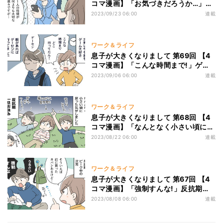
コマ漫画】「お気づきだろうか…」夏
休みの家族4人旅行、母の一言に…
2023/09/23 06:00
連載
ワーク＆ライフ
息子が大きくなりまして 第69回 【4
コマ漫画】「こんな時間まで!」ゲー
センに通う次男にイラッ! でも見に行
2023/09/06 06:00
連載
ってみると…
ワーク＆ライフ
息子が大きくなりまして 第68回 【4
コマ漫画】「なんとなく小さい頃に戻
った気がする」次男の反抗期、一旦お
2023/08/22 06:00
連載
休みのきっかけは…
ワーク＆ライフ
息子が大きくなりまして 第67回 【4
コマ漫画】「強制すんな!」反抗期息
子の口癖、やっかいすぎると思ったけ
2023/08/08 06:00
連載
れど…