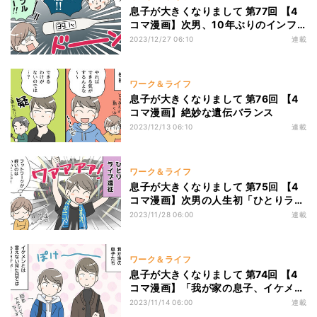
息子が大きくなりまして 第77回 【4
コマ漫画】次男、10年ぶりのインフ
ルになったけど…
2023/12/27 06:10
連載
ワーク＆ライフ
息子が大きくなりまして 第76回 【4
コマ漫画】絶妙な遺伝バランス
2023/12/13 06:10
連載
ワーク＆ライフ
息子が大きくなりまして 第75回 【4
コマ漫画】次男の人生初「ひとりライ
ブ遠征」!フットワークが軽いのは良
2023/11/28 06:00
連載
い事だけど…
ワーク＆ライフ
息子が大きくなりまして 第74回 【4
コマ漫画】「我が家の息子、イケメン
とは言えない見た目だけど…」親フィ
2023/11/14 06:00
連載
ルターはいつまでも