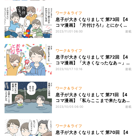
ワーク＆ライフ
息子が大きくなりまして 第73回 【4
コマ漫画】「片付けろ!」とにかく散
らかす兄弟、どんな大人になったかと
2023/11/01 06:00
連載
いうと…
ワーク＆ライフ
息子が大きくなりまして 第72回 【4
コマ漫画】「大きくなったなあ～」次
男が19歳に! スキンシップ最後の砦
2023/10/17 10:16
連載
は…
ワーク＆ライフ
息子が大きくなりまして 第71回 【4
コマ漫画】「私らここまで来たなあ」
夫と二人露天風呂、子育てをしみじみ
2023/10/05 06:00
連載
振り返り…
ワーク＆ライフ
息子が大きくなりまして 第70回 【4