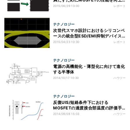
パワー半導体の進歩がもたらす次世代
2015/06/29 13:00
レポート
パワーシステムへのアプローチ法
テクノロジー
次世代スマホ設計におけるシリコンベ
ースの統合型ESD/EMI抑制デバイス
の役割
2015/04/23 10:30
レポート
テクノロジー
電源の高機能化・薄型化に向けて進化
する半導体
2014/10/17 10:30
ハウツー
テクノロジー
反復UIS/短絡条件下における
MOSFETの過渡接合部温度の評価手
法
2014/09/08 15:03
ハウツー