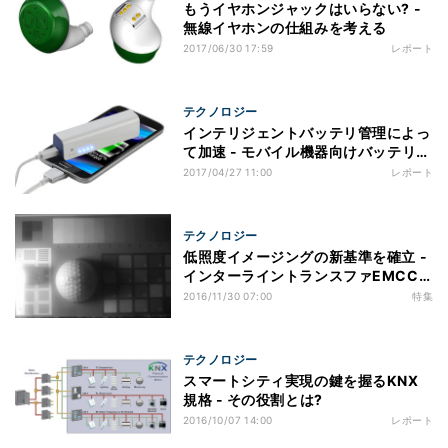
もうイヤホンジャックはいらない? -
無線イヤホンの仕組みを考える
2017/06/30 17:59
レポート
テクノロジー
インテリジェントバッテリ管理によっ
て加速 - モバイル機器向けバッテリの
進化
2017/04/27 11:00
レポート
テクノロジー
低照度イメージングの新基準を確立 -
インターライントランスファEMCCD
技術
2016/11/30 07:00
特集
テクノロジー
スマートシティ実現の鍵を握るKNX
規格 - その役割とは?
2016/10/07 14:00
レポート