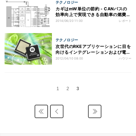
テクノロジー
カギはmW単位の節約 - CANバスの
効率向上で実現できる自動車の燃費向
上
2014/06/20 11:00
レポート
テクノロジー
次世代のRKEアプリケーションに目を
向けるインテグレーションおよび電源
管理
2012/04/10 08:00
ハウツー
1
2
3