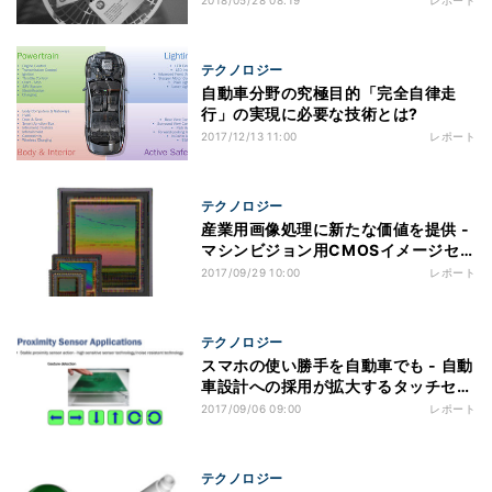
2018/05/28 08:19
レポート
テクノロジー
自動車分野の究極目的「完全自律走
行」の実現に必要な技術とは?
2017/12/13 11:00
レポート
テクノロジー
産業用画像処理に新たな価値を提供 -
マシンビジョン用CMOSイメージセ
ンサに求められるものとは
2017/09/29 10:00
レポート
テクノロジー
スマホの使い勝手を自動車でも - 自動
車設計への採用が拡大するタッチセン
サ技術
2017/09/06 09:00
レポート
テクノロジー