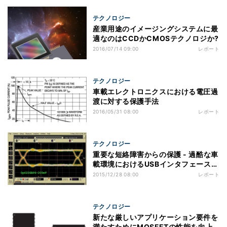
テクノロジー
産業用途のイメージングシステムに最
適なのはCCDかCMOSテクノロジか?
2016/07/14 09:00
レポート
テクノロジー
車載エレクトロニクスにおける電圧過
渡に対する保護手法
2016/05/31 08:00
レポート
テクノロジー
重要な短絡障害からの保護 - 過酷な車
載環境におけるUSBインタフェース開
発
2015/12/28 08:00
レポート
テクノロジー
新たな厳しいアプリケーション要件を
満たすためにMOSFETの性能を向上 -