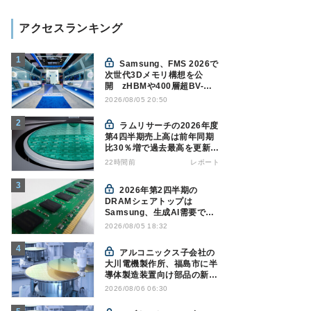
アクセスランキング
Samsung、FMS 2026で
次世代3Dメモリ構想を公
開 zHBMや400層超BV-
NANDを披露
2026/08/05 20:50
ラムリサーチの2026年度
第4四半期売上高は前年同期
比30％増で過去最高を更新、
NAND関連が好調
22時間前
レポート
2026年第2四半期の
DRAMシェアトップは
Samsung、生成AI需要で競
争構図に変化
2026/08/05 18:32
Counterpoint調べ
アルコニックス子会社の
大川電機製作所、福島市に半
導体製造装置向け部品の新工
場建設を決定
2026/08/06 06:30