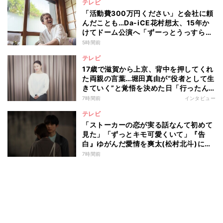
テレビ
「活動費300万円ください」と会社に頼
んだことも…Da-iCE花村想太、15年か
けてドーム公演へ「ずーっとうっすらや
けど右肩上がり続けられていた」
5時間前
テレビ
17歳で滋賀から上京、背中を押してくれ
た両親の言葉…堀田真由が“役者として生
きていく”と覚悟を決めた日「行ったん
やったら、もう帰られへんな」
7時間前
インタビュー
テレビ
「ストーカーの恋が実る話なんて初めて
見た」「ずっとキモ可愛くいて」『告
白』ゆがんだ愛情を爽太(松村北斗)に向
ける視聴者の声
7時間前