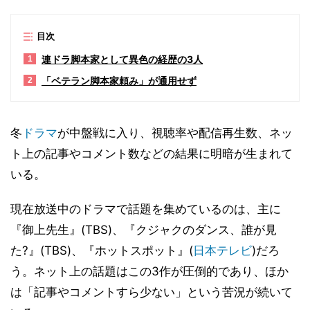
目次
連ドラ脚本家として異色の経歴の3人
1
「ベテラン脚本家頼み」が通用せず
2
冬
ドラマ
が中盤戦に入り、視聴率や配信再生数、ネッ
ト上の記事やコメント数などの結果に明暗が生まれて
いる。
現在放送中のドラマで話題を集めているのは、主に
『御上先生』(TBS)、『クジャクのダンス、誰が見
た?』(TBS)、『ホットスポット』(
日本テレビ
)だろ
う。ネット上の話題はこの3作が圧倒的であり、ほか
は「記事やコメントすら少ない」という苦況が続いて