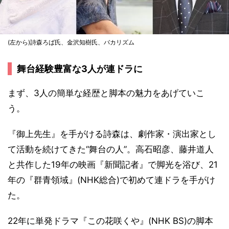
(左から)詩森ろば氏、金沢知樹氏、バカリズム
舞台経験豊富な3人が連ドラに
まず、3人の簡単な経歴と脚本の魅力をあげていこ
う。
『御上先生』を手がける詩森は、劇作家・演出家とし
て活動を続けてきた“舞台の人”。高石昭彦、藤井道人
と共作した19年の映画『新聞記者』で脚光を浴び、21
年の『群青領域』(NHK総合)で初めて連ドラを手がけ
た。
22年に単発ドラマ『この花咲くや』(NHK BS)の脚本