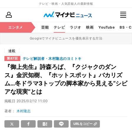
テレビ・映画・人気芸能人の最新情報
エンタメ
芸能
テレビ
ラジオ
映画
YouTube
BS・
Googleでマイナビニュースを優先表示する方法
連載
テレビ解説者・木村隆志のヨミトキ
第87回
『御上先生』詩森ろば、『クジャクのダン
ス』金沢知樹、『ホットスポット』バカリズ
ム…冬ドラマ3トップの脚本家から見える“シビ
アな現実”とは
掲載日
2025/02/12 11:00
著者：
木村隆志
URLをコピー