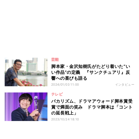
芸能
脚本家・金沢知樹氏がたどり着いた“い
い作品”の定義 『サンクチュアリ』反
響への喜びも語る
2024/01/03 11:00
インタビュー
テレビ
バカリズム、ドラマアウォード脚本賞受
賞で満面の笑み ドラマ脚本は「コント
の延長戦上」
2023/10/24 18:10