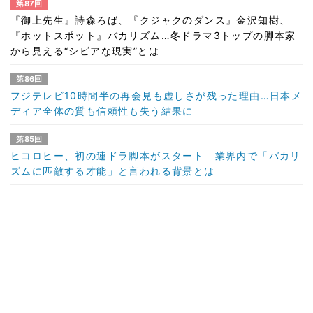
第87回
『御上先生』詩森ろば、『クジャクのダンス』金沢知樹、
『ホットスポット』バカリズム…冬ドラマ3トップの脚本家
から見える“シビアな現実”とは
第86回
フジテレビ10時間半の再会見も虚しさが残った理由…日本メ
ディア全体の質も信頼性も失う結果に
第85回
ヒコロヒー、初の連ドラ脚本がスタート 業界内で「バカリ
ズムに匹敵する才能」と言われる背景とは