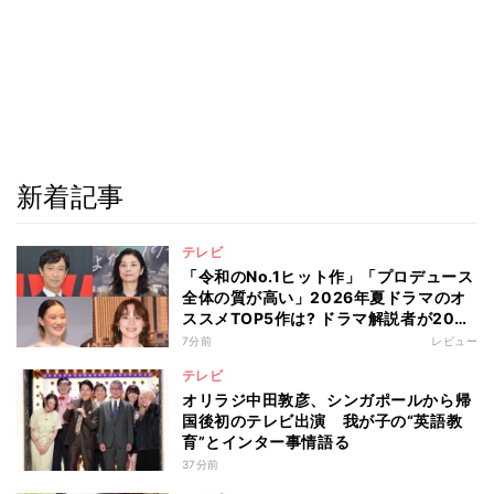
新着記事
テレビ
「令和のNo.1ヒット作」「プロデュース
全体の質が高い」2026年夏ドラマのオ
ススメTOP5作は? ドラマ解説者が20作
の傾向を“視聴率無視”で徹底分析
7分前
レビュー
テレビ
オリラジ中田敦彦、シンガポールから帰
国後初のテレビ出演 我が子の“英語教
育”とインター事情語る
37分前