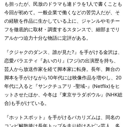
も担ったが、民放のドラマも連ドラを1人で書くことも
今回が初めて。一般企業で働くなどの苦労人だが、そ
の経験を作品に生かしている上に、ジャンルやモチー
フを徹底的に取材・調査するスタンスで、細部までリ
アルかつ迫力十分な物語に定評がある。
『クジャクのダンス、誰が見た?』を手がける金沢は、
恋愛バラエティ『あいのり』(フジ)の出演歴を持ち、
芸人から放送作家を経て脚本家に転身。長年、舞台の
脚本を手がけながら10年代には映像作品を増やし、20
年代に入ると『サンクチュアリ -聖域-』(Netflix)をヒ
ットさせたほか、今冬は『東京サラダボウル』(NHK総
合)も手がけている。
『ホットスポット』を手がけるバカリズムは、同名の
コンビ解散後は長年トップを走り続けるピン芸人。多