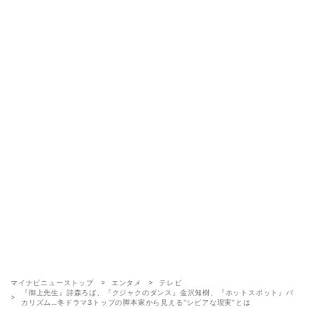
マイナビニューストップ
エンタメ
テレビ
『御上先生』詩森ろば、『クジャクのダンス』金沢知樹、『ホットスポット』バ
カリズム…冬ドラマ3トップの脚本家から見える“シビアな現実”とは