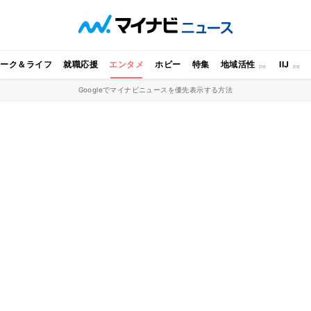
ワーク＆ライフ
就職応援
エンタメ
ホビー
特集
地域活性
IIJ
Googleでマイナビニュースを優先表示する方法