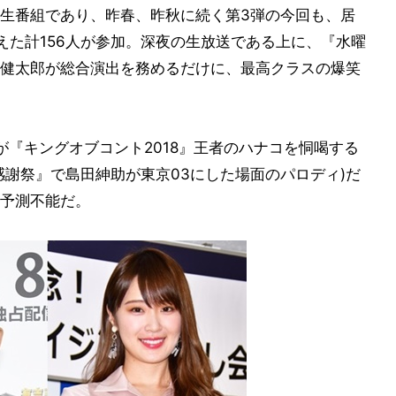
生番組であり、昨春、昨秋に続く第3弾の今回も、居
えた計156人が参加。深夜の生放送である上に、『水曜
健太郎が総合演出を務めるだけに、最高クラスの爆笑
が『キングオブコント2018』王者のハナコを恫喝する
感謝祭』で島田紳助が東京03にした場面のパロディ)だ
予測不能だ。