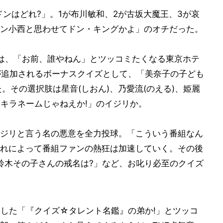
ドンはどれ?」。1が布川敏和、2が古坂大魔王、3が哀
「ドン小西と思わせてドン・キングかよ」のオチだった。
は、「お前、誰やねん」とツッコミたくなる東京ホテ
が追加されるボーナスクイズとして、「美奈子の子ども
。その選択肢は星音(しおん)、乃愛流(のえる)、姫麗
キラキラネームじゃねえか!」のイジリか。
ジリと言う名の悪意を全力投球。「こういう番組なん
れによって番組ファンの熱狂は加速していく。その後
鈴木その子さんの戒名は?」など、お叱り必至のクイズ
了した「『クイズ☆タレント名鑑』の弟か!」とツッコ