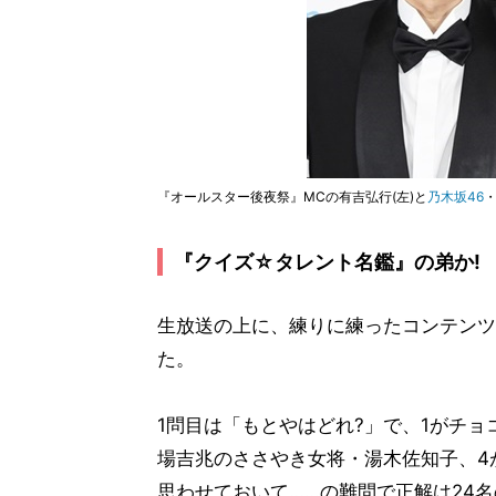
『オールスター後夜祭』MCの有吉弘行(左)と
乃木坂46
『クイズ☆タレント名鑑』の弟か!
生放送の上に、練りに練ったコンテンツ
た。
1問目は「もとやはどれ?」で、1がチ
場吉兆のささやき女将・湯木佐知子、4
思わせておいて……の難問で正解は24