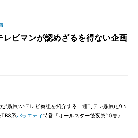
屓
テレビマンが認めざるを得ない企画
た“贔屓”のテレビ番組を紹介する「週刊テレ贔屓(びい
TBS系
バラエティ
特番『オールスター後夜祭’19春』