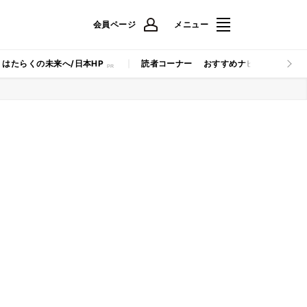
会員ページ
メニュー
はたらくの未来へ/日本HP
読者コーナー
おすすめナビ
マイナビB