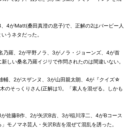
、4がMatt(桑田真澄の息子)で、正解の2はバービー人
というネタだった。
名乃羅、2が平野ノラ、3がノラ・ジョーンズ、4が首
憶に新しい桑名乃羅イジリで作問されたのは間違いない。
雄輔、2がスザンヌ、3が山田親太朗、4が『クイズ☆
木のそっくりさん(正解は1)。「素人を混ぜる。しかも
1が佐藤B作、2が矢沢B吉、3が稲川淳二、4がBコース
いる」モノマネ芸人・矢沢B吉を混ぜて混乱を誘った。