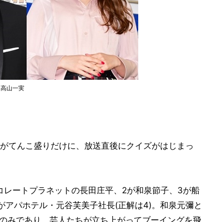
・高山一実
がてんこ盛りだけに、放送直後にクイズがはじまっ
ョコレートプラネットの長田庄平、2が和泉節子、3が船
がアパホテル・元谷芙美子社長(正解は4)。和泉元彌と
名のみであり、芸人たちが立ち上がってブーイングを飛