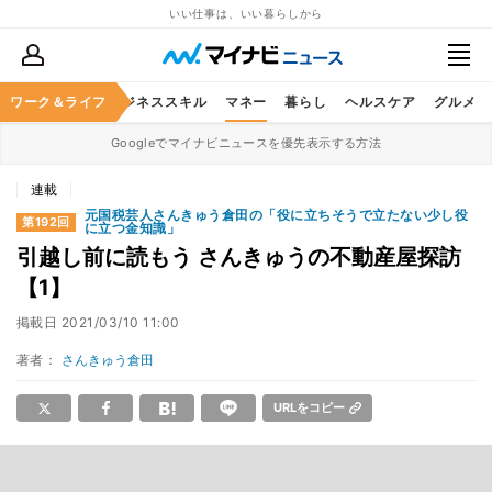
いい仕事は、いい暮らしから
ワーク＆ライフ
キャリア
ビジネススキル
マネー
暮らし
ヘルスケア
グルメ
Googleでマイナビニュースを優先表示する方法
連載
元国税芸人さんきゅう倉田の「役に立ちそうで立たない少し役
第192回
に立つ金知識」
引越し前に読もう さんきゅうの不動産屋探訪
【1】
掲載日
2021/03/10 11:00
著者：
さんきゅう倉田
URLをコピー