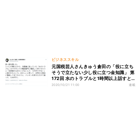
ビジネススキル
元国税芸人さんきゅう倉田の「役に立ち
そうで立たない少し役に立つ金知識」 第
172回 水のトラブルと1時間以上話すと
きはグループワーク
2020/10/21 11:00
連載