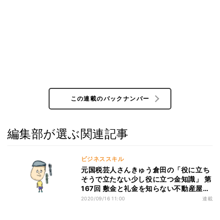
この連載のバックナンバー
編集部が選ぶ関連記事
ビジネススキル
元国税芸人さんきゅう倉田の「役に立ち
そうで立たない少し役に立つ金知識」 第
167回 敷金と礼金を知らない不動産屋の
男の子
2020/09/16 11:00
連載