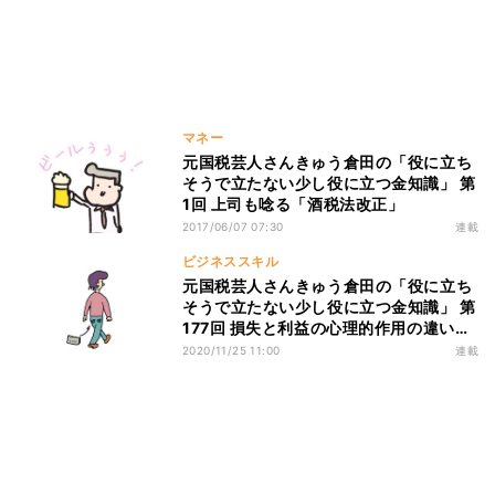
マネー
元国税芸人さんきゅう倉田の「役に立ち
そうで立たない少し役に立つ金知識」 第
1回 上司も唸る「酒税法改正」
2017/06/07 07:30
連載
ビジネススキル
元国税芸人さんきゅう倉田の「役に立ち
そうで立たない少し役に立つ金知識」 第
177回 損失と利益の心理的作用の違いに
ついて
2020/11/25 11:00
連載