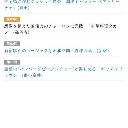
住宅街に佇むクラシック喫茶「珈琲ギャラリー ベアトリー
チェ」(豊田)
第63回
想像を超えた破壊力のチャーハンに完敗! 「中華料理タカ
ノ」(高円寺)
第62回
新宿駅近のゴージャスな昭和空間「珈琲西武」(新宿)
第61回
至極の"ハンバーグビーフシチュー"が楽しめる「キッチンブ
ラウン」(東小金井)