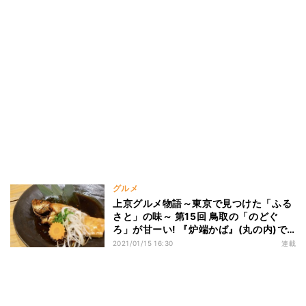
グルメ
上京グルメ物語～東京で見つけた「ふる
さと」の味～ 第15回 鳥取の「のどぐ
ろ」が甘ーい! 『炉端かば』(丸の内)で
じゃんこと食べよう
2021/01/15 16:30
連載