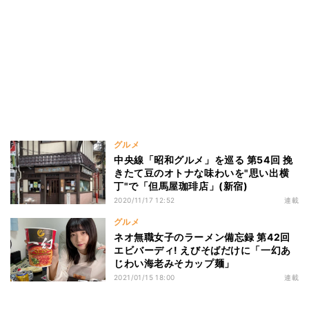
グルメ
中央線「昭和グルメ」を巡る 第54回 挽
きたて豆のオトナな味わいを"思い出横
丁"で「但馬屋珈琲店」(新宿)
2020/11/17 12:52
連載
グルメ
ネオ無職女子のラーメン備忘録 第42回
エビバーディ! えびそばだけに「一幻あ
じわい海老みそカップ麺」
2021/01/15 18:00
連載