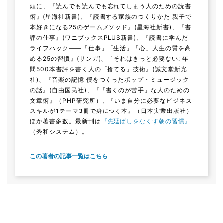
頭に、『読んでも読んでも忘れてしまう人のための読書
術』(星海社新書)、『読書する家族のつくりかた 親子で
本好きになる25のゲームメソッド』(星海社新書)、『書
評の仕事』(ワニブックスPLUS新書)、『読書に学んだ
ライフハック――「仕事」「生活」「心」人生の質を高
める25の習慣』(サンガ)、『それはきっと必要ない: 年
間500本書評を書く人の「捨てる」技術』(誠文堂新光
社)、『音楽の記憶 僕をつくったポップ・ミュージック
の話』(自由国民社)、『「書くのが苦手」な人のための
文章術』（PHP研究所）、『いま自分に必要なビジネス
スキルが1テーマ3冊で身につく本』（日本実業出版社）
ほか著書多数。最新刊は
『先延ばしをなくす朝の習慣』
（秀和システム）。
この著者の記事一覧はこちら