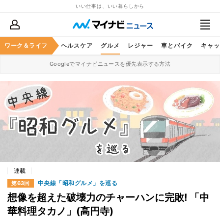
いい仕事は、いい暮らしから
ワーク＆ライフ
マネー
暮らし
ヘルスケア
グルメ
レジャー
車とバイク
キャッ
Googleでマイナビニュースを優先表示する方法
連載
中央線「昭和グルメ」を巡る
第63回
想像を超えた破壊力のチャーハンに完敗! 「中
華料理タカノ」(高円寺)