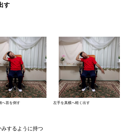
出す
側へ首を倒す
左手を真横へ軽く出す
かみするように持つ