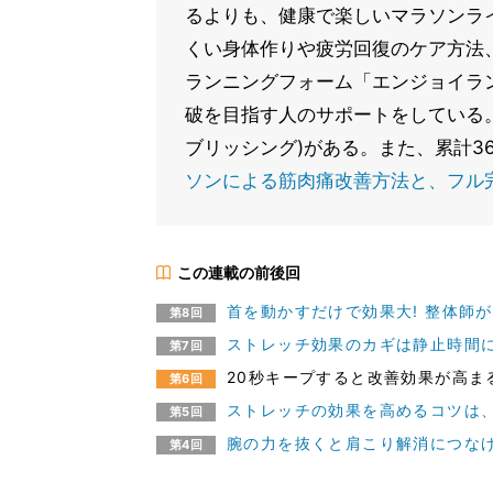
るよりも、健康で楽しいマラソンラ
くい身体作りや疲労回復のケア方法
ランニングフォーム「エンジョイラ
破を目指す人のサポートをしている
ブリッシング)がある。また、累計3
ソンによる筋肉痛改善方法と、フル
この連載の前後回
首を動かすだけで効果大! 整体師
第8回
ストレッチ効果のカギは静止時間に
第7回
20秒キープすると改善効果が高ま
第6回
ストレッチの効果を高めるコツは、
第5回
腕の力を抜くと肩こり解消につなげ
第4回