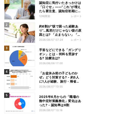
認知症に気付いたきっかけは
「口ぐせ」――“これ”が増え
たら要注意、認知症初期に見
られる「会話の特徴」とは
12時間前
レポート
約6割が“咳で困った経験あ
り”…風邪だけじゃない咳の原
因とは? 「止まらない」「眠
れない」悩みを医師が解説
2026/08/07 07:24
レポート
手首などにできる「ガングリ
オン」とは - 何科を受診す
る? 治療法は?
2026/08/06 17:00
「お盆休み前の子どものか
ぜ」どう対策する? - 約5人
に1人が経験、旅行・帰省へ
の影響も
2026/08/07 10:55
2025年6月からの「職場の
熱中症対策義務化」変化はあ
った? - 認知率は6割
2026/08/07 10:16