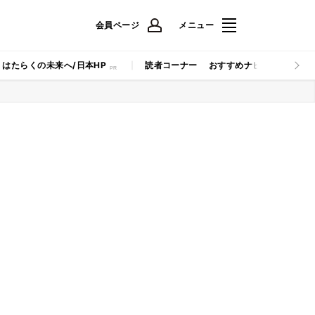
会員ページ
メニュー
はたらくの未来へ/日本HP
読者コーナー
おすすめナビ
マイナビB