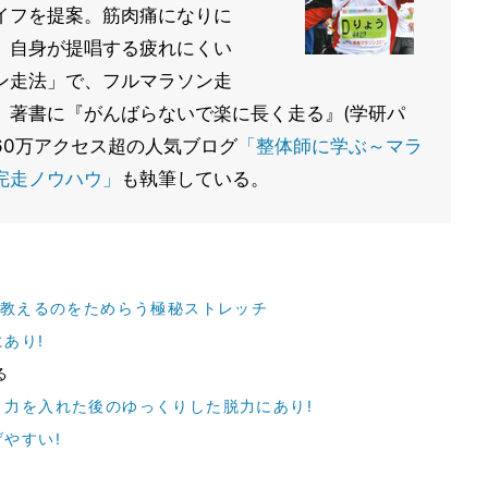
イフを提案。筋肉痛になりに
、自身が提唱する疲れにくい
ン走法」で、フルマラソン走
。著書に『がんばらないで楽に長く走る』(学研パ
60万アクセス超の人気ブログ
「整体師に学ぶ～マラ
完走ノウハウ」
も執筆している。
が教えるのをためらう極秘ストレッチ
あり!
る
力を入れた後のゆっくりした脱力にあり!
やすい!