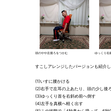
頭のやや左後ろをつかむ
ゆっくり右
すこしアレンジしたバージョンも紹介し
(1)いすに腰かける
(2)右手で左耳の上あたり、頭の少し
(3)ゆっくり首を右斜め前へ倒す
(4)左手を真横へ軽く出す