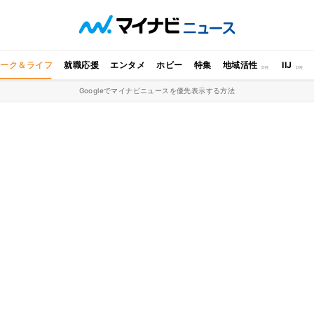
ワーク＆ライフ
就職応援
エンタメ
ホビー
特集
地域活性
IIJ
Googleでマイナビニュースを優先表示する方法