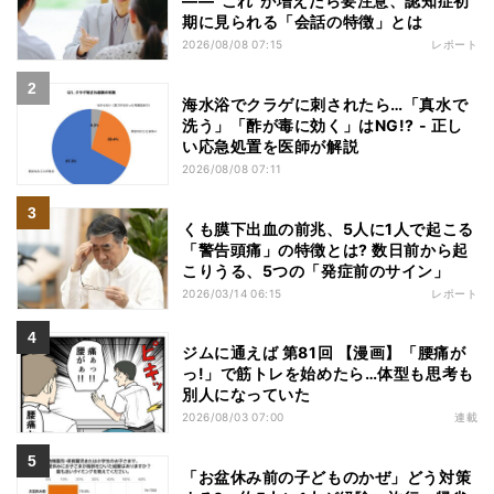
――“これ”が増えたら要注意、認知症初
期に見られる「会話の特徴」とは
2026/08/08 07:15
レポート
海水浴でクラゲに刺されたら…「真水で
洗う」「酢が毒に効く」はNG!? - 正し
い応急処置を医師が解説
2026/08/08 07:11
くも膜下出血の前兆、5人に1人で起こる
「警告頭痛」の特徴とは? 数日前から起
こりうる、5つの「発症前のサイン」
2026/03/14 06:15
レポート
ジムに通えば 第81回 【漫画】「腰痛が
っ!」で筋トレを始めたら…体型も思考も
別人になっていた
2026/08/03 07:00
連載
「お盆休み前の子どものかぜ」どう対策