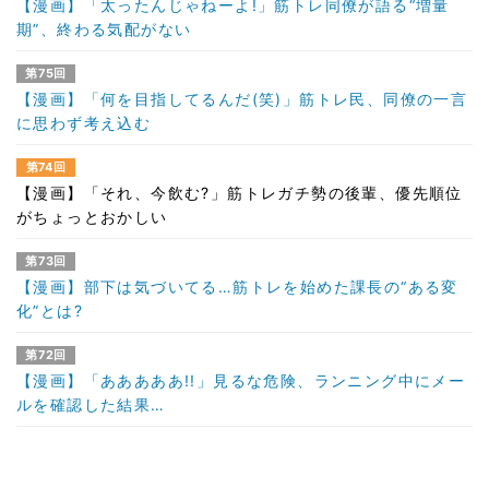
【漫画】「太ったんじゃねーよ!」筋トレ同僚が語る“増量
期”、終わる気配がない
第75回
【漫画】「何を目指してるんだ(笑)」筋トレ民、同僚の一言
に思わず考え込む
第74回
【漫画】「それ、今飲む?」筋トレガチ勢の後輩、優先順位
がちょっとおかしい
第73回
【漫画】部下は気づいてる…筋トレを始めた課長の“ある変
化”とは?
第72回
【漫画】「あああああ!!」見るな危険、ランニング中にメー
ルを確認した結果…