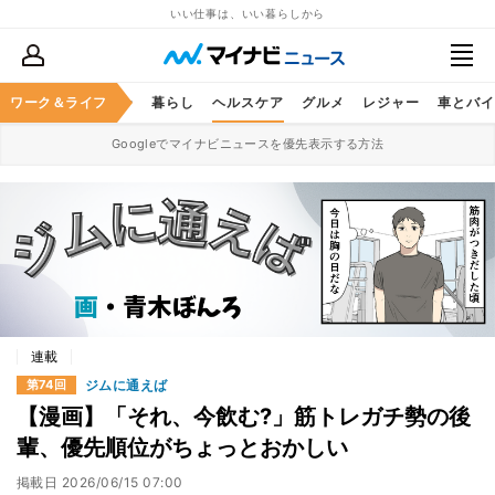
いい仕事は、いい暮らしから
ジネススキル
ワーク＆ライフ
マネー
暮らし
ヘルスケア
グルメ
レジャー
車とバイ
Googleでマイナビニュースを優先表示する方法
連載
ジムに通えば
第74回
【漫画】「それ、今飲む?」筋トレガチ勢の後
輩、優先順位がちょっとおかしい
掲載日
2026/06/15 07:00