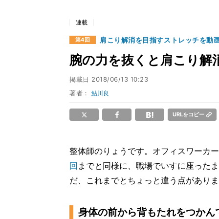
連載
肩こり解消を目指すストレッチを動
第4回
腕の力を抜くと肩こり解
掲載日
2018/06/13 10:23
著者：
鮎川良
URLをコピー
整体師のりょうです。オフィスワーカー
回
までと同様に、職場でいすに座ったま
だ、これまでとちょっと違う点がありま
身体の前から背もたれをつかん