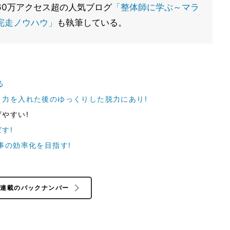
60万アクセス超の人気ブログ
「整体師に学ぶ～マラ
完走ノウハウ」
も執筆している。
る
力を入れた後のゆっくりした脱力にあり!
やすい!
す!
事の効率化を目指す!
の連載のバックナンバー