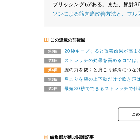
ブリッシング)がある。また、累計3
ソンによる筋肉痛改善方法と、フル
この連載の前後回
20秒キープすると改善効果が高ま
第6回
ストレッチの効果を高めるコツは、
第5回
腕の力を抜くと肩こり解消につなげ
第4回
肩こりを腕の上下動だけで吹き飛ば
第3回
最短30秒でできるストレッチで仕
第2回
こ
編集部が選ぶ関連記事