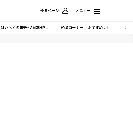
会員ページ
メニュー
はたらくの未来へ/日本HP
読者コーナー
おすすめナビ
マイナビB