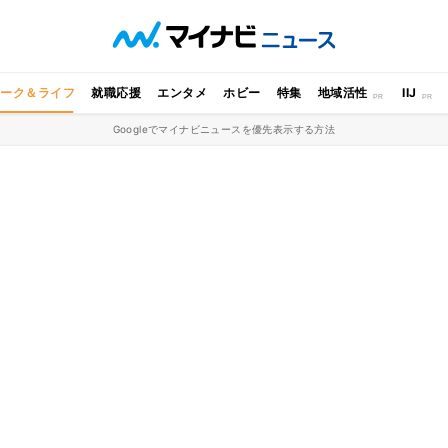
ワーク＆ライフ
就職応援
エンタメ
ホビー
特集
地域活性
IIJ
Googleでマイナビニュースを優先表示する方法