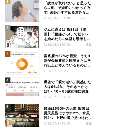
「疲れが取れない」と思った
ら…夏こそ湯船につかってみ
て! 医師がすすめる意外な入
浴習慣
2026/08/05 11:48
レポート
ジムに通えば 第81回 【漫
画】「腰痛がっ!」で筋トレ
を始めたら…体型も思考も別
人になっていた
2026/08/03 07:00
連載
富裕層の57%が投資、うち9
割が金融資産と同等またはそ
れ以上と考えているものと
は? - 「ないと人生を楽しめ
2026/07/29 10:20
ない」「人生の幸福度に直結
する」「一度失えばお金で買
帰省で「親の老い」実感した
い戻すことが困難」
人は96.4%、そのきっかけ
は? - 40～65歳女性に調査
2026/07/30 14:01
銭湯は550円の天国 第19回
露天風呂にサウナ2つ、水風
呂2つ! 上野の隣で見つけた
東京屈指の人気銭湯
2026/07/31 16:00
連載