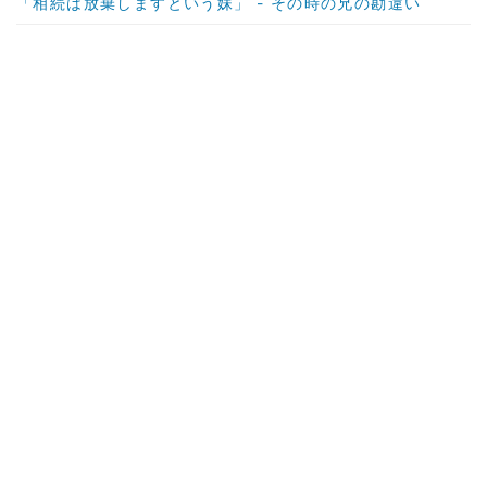
「相続は放棄しますという妹」 - その時の兄の勘違い