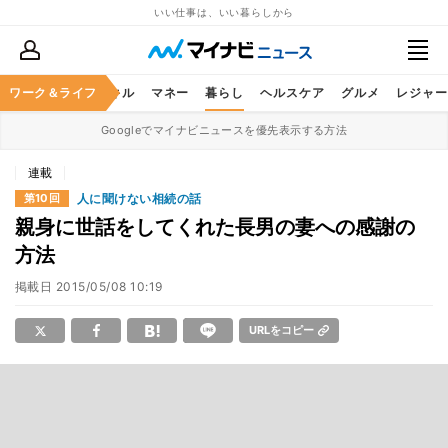
いい仕事は、いい暮らしから
ャリア
ワーク＆ライフ
ビジネススキル
マネー
暮らし
ヘルスケア
グルメ
レジャー
Googleでマイナビニュースを優先表示する方法
連載
人に聞けない相続の話
第10回
親身に世話をしてくれた長男の妻への感謝の
方法
掲載日
2015/05/08 10:19
URLをコピー