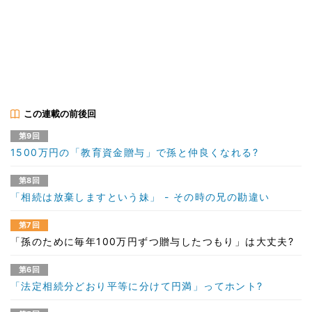
この連載の前後回
第9回
1500万円の「教育資金贈与」で孫と仲良くなれる?
第8回
「相続は放棄しますという妹」 - その時の兄の勘違い
第7回
「孫のために毎年100万円ずつ贈与したつもり」は大丈夫?
第6回
「法定相続分どおり平等に分けて円満」ってホント?