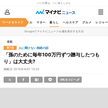
いい仕事は、いい暮らしから
ャリア
ワーク＆ライフ
ビジネススキル
マネー
暮らし
ヘルスケア
グルメ
レジャー
Googleでマイナビニュースを優先表示する方法
連載
人に聞けない相続の話
第7回
「孫のために毎年100万円ずつ贈与したつも
り」は大丈夫?
掲載日
2015/04/01 15:23
URLをコピー