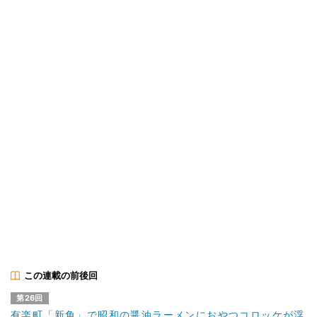
この連載の前後回
第26回
有楽町「新角」で昭和の醤油ラーメンにおやつコロッケが浮