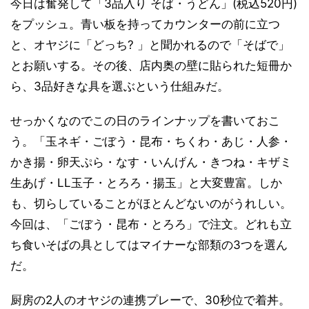
今日は奮発して「3品入り そば・うどん」(税込520円)
をプッシュ。青い板を持ってカウンターの前に立つ
と、オヤジに「どっち? 」と聞かれるので「そばで」
とお願いする。その後、店内奥の壁に貼られた短冊か
ら、3品好きな具を選ぶという仕組みだ。
せっかくなのでこの日のラインナップを書いておこ
う。「玉ネギ・ごぼう・昆布・ちくわ・あじ・人参・
かき揚・卵天ぷら・なす・いんげん・きつね・キザミ
生あげ・LL玉子・とろろ・揚玉」と大変豊富。しか
も、切らしていることがほとんどないのがうれしい。
今回は、「ごぼう・昆布・とろろ」で注文。どれも立
ち食いそばの具としてはマイナーな部類の3つを選ん
だ。
厨房の2人のオヤジの連携プレーで、30秒位で着丼。