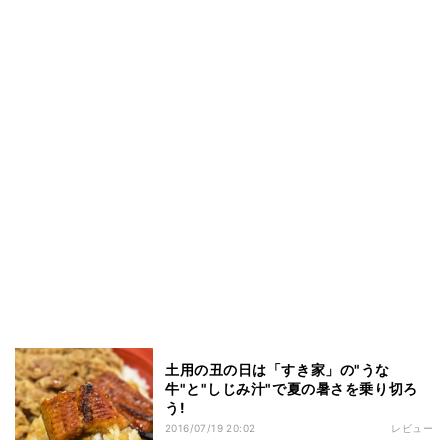
土用の丑の日は「すき家」の"うな
牛"と"しじみ汁"で夏の暑さを乗り切ろ
う!
2016/07/19 20:02
レビュー