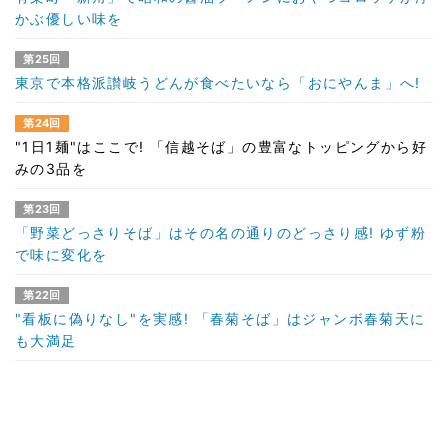
かぶ優しい味を
第25回
東京で本格派讃岐うどんが食べたいなら「おにやんま」へ!
第24回
"1日1麺"はここで! 「信越そば」の豊富なトッピングから好
みの3品を
第23回
「野菜どっさりそば」はその名の通りのどっさり感! ゆず粉
で味に変化を
第22回
"看板に偽りなし"を実感! 「春菊そば」はジャンボ春菊天に
も大満足