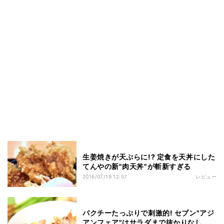
生姜焼きが天ぷらに!? 定食を天丼にした
てんやの新"肉天丼"が斬新すぎる
2016/07/19 12:57
レビュー
パクチーたっぷりで刺激的! セブン"アジ
アンフェア"はサラダまで抜かりなし