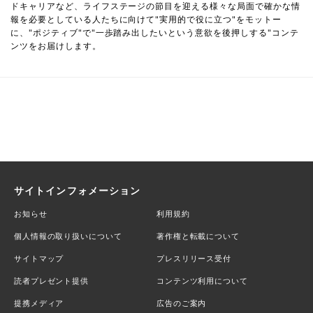
ドキャリアなど、ライフステージの節目を迎える様々な局面で確かな情
報を必要としている人たちに向けて"実用的で役に立つ"をモットー
に、"ポジティブ"で"一歩踏み出したいという意欲を後押しする"コンテ
ンツをお届けします。
サイトインフォメーション
お知らせ
利用規約
個人情報の取り扱いについて
著作権と転載について
サイトマップ
プレスリリース受付
読者プレゼント提供
コンテンツ利用について
提携メディア
広告のご案内