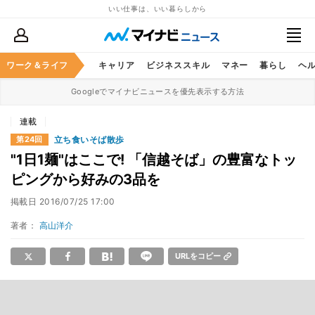
いい仕事は、いい暮らしから
ワーク＆ライフ
キャリア
ビジネススキル
マネー
暮らし
ヘ
Googleでマイナビニュースを優先表示する方法
連載
立ち食いそば散歩
第24回
"1日1麺"はここで! 「信越そば」の豊富なトッ
ピングから好みの3品を
掲載日
2016/07/25 17:00
著者：
高山洋介
URLをコピー