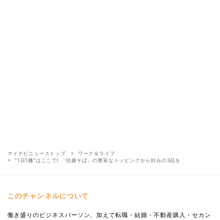
マイナビニューストップ
ワーク＆ライフ
"1日1麺"はここで! 「信越そば」の豊富なトッピングから好みの3品を
このチャンネルについて
働き盛りのビジネスパーソン、加えて転職・結婚・不動産購入・セカン