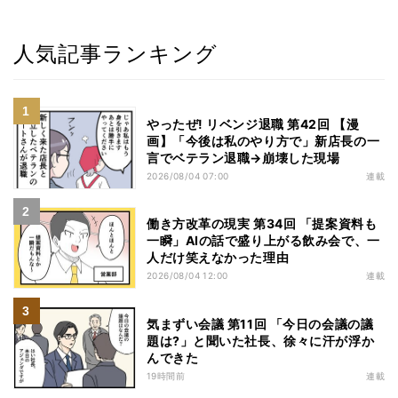
人気記事ランキング
やったぜ! リベンジ退職 第42回 【漫
画】「今後は私のやり方で」新店長の一
言でベテラン退職→崩壊した現場
2026/08/04 07:00
連載
働き方改革の現実 第34回 「提案資料も
一瞬」AIの話で盛り上がる飲み会で、一
人だけ笑えなかった理由
2026/08/04 12:00
連載
気まずい会議 第11回 「今日の会議の議
題は?」と聞いた社長、徐々に汗が浮か
んできた
19時間前
連載