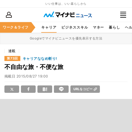
いい仕事は、いい暮らしから
ワーク＆ライフ
キャリア
ビジネススキル
マネー
暮らし
ヘ
Googleでマイナビニュースを優先表示する方法
連載
キャリアななめ斬り!
第73回
不自由な旅・不便な旅
掲載日
2015/08/27 19:00
URLをコピー