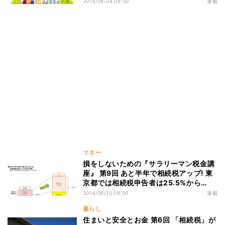
2014/08/08 08:00
連載
マネー
損をしないための『サラリーマン税金講
座』 第9回 あと半年で相続税アップ! 東
京都では相続税申告者は25.5%から
50.3%に拡大!
2014/06/10 08:00
連載
暮らし
住まいと安全とお金 第6回 「相続税」が