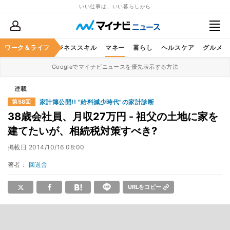
いい仕事は、いい暮らしから
ワーク＆ライフ
キャリア
ビジネススキル
マネー
暮らし
ヘルスケア
グルメ
Googleでマイナビニュースを優先表示する方法
連載
家計簿公開!! "給料減少時代"の家計診断
第58回
38歳会社員、月収27万円 - 祖父の土地に家を
建てたいが、相続税対策すべき?
掲載日
2014/10/16 08:00
著者：
回遊舎
URLをコピー