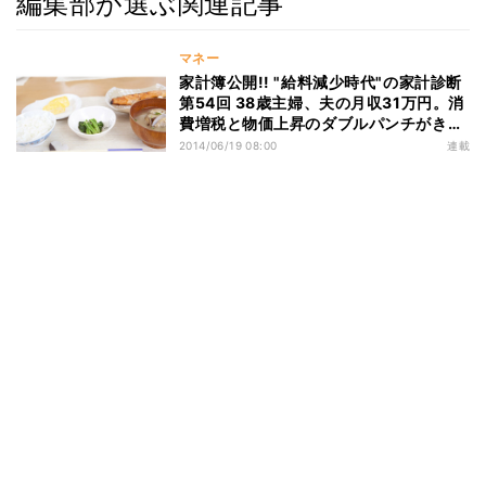
編集部が選ぶ関連記事
マネー
家計簿公開!! "給料減少時代"の家計診断
第54回 38歳主婦、夫の月収31万円。消
費増税と物価上昇のダブルパンチがきい
てきた…
2014/06/19 08:00
連載