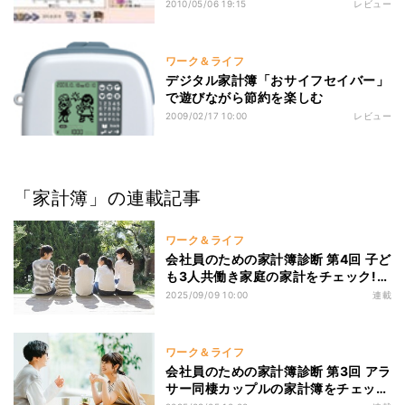
2010/05/06 19:15
レビュー
ワーク＆ライフ
デジタル家計簿「おサイフセイバー」
で遊びながら節約を楽しむ
2009/02/17 10:00
レビュー
「家計簿」の連載記事
ワーク＆ライフ
会社員のための家計簿診断 第4回 子ど
も3人共働き家庭の家計をチェック!
教育費・住宅ローン・マイカーにいく
2025/09/09 10:00
連載
らかかってる?
ワーク＆ライフ
会社員のための家計簿診断 第3回 アラ
サー同棲カップルの家計簿をチェッ