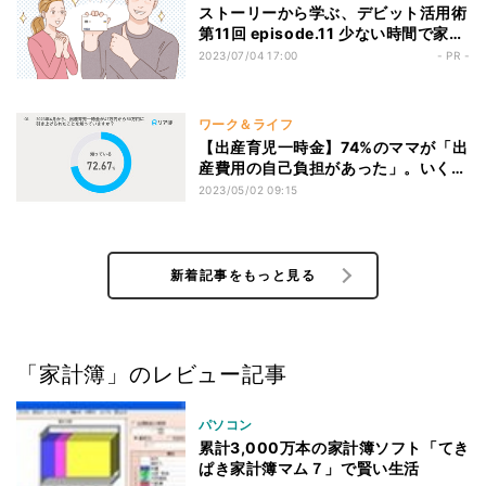
ストーリーから学ぶ、デビット活用術
第11回 episode.11 少ない時間で家計
を管理するのにVisaデビットがオス
2023/07/04 17:00
- PR -
スメの理由とは!? - お金の流れの見え
る化で家計管理が簡単に
ワーク＆ライフ
【出産育児一時金】74%のママが「出
産費用の自己負担があった」。いくら
負担した?
2023/05/02 09:15
新着記事をもっと見る
「家計簿」のレビュー記事
パソコン
累計3,000万本の家計簿ソフト「てき
ぱき家計簿マム７」で賢い生活