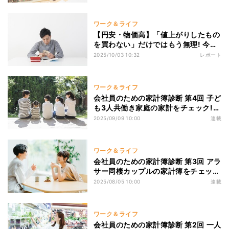
ワーク＆ライフ
【円安・物価高】「値上がりしたもの
を買わない」だけではもう無理! 今す
ぐできる3つの家計防衛術
2025/10/03 10:32
レポート
ワーク＆ライフ
会社員のための家計簿診断 第4回 子ど
も3人共働き家庭の家計をチェック!
教育費・住宅ローン・マイカーにいく
2025/09/09 10:00
連載
らかかってる?
ワーク＆ライフ
会社員のための家計簿診断 第3回 アラ
サー同棲カップルの家計簿をチェッ
ク! 二人暮らしにおすすめの家計管理
2025/08/05 10:00
連載
方法は?
ワーク＆ライフ
会社員のための家計簿診断 第2回 一人