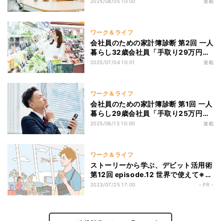
ク! 二人暮らしにおすすめの家計管理
2025/08/05 10:00
連載
方法は?
ワーク＆ライフ
会社員のための家計簿診断 第2回 一人
暮らし32歳会社員「手取り29万円、
貯金は約300万円、投資は怖いです」
2025/07/04 10:01
連載
ワーク＆ライフ
会社員のための家計簿診断 第1回 一人
暮らし29歳会社員「手取り25万円で
交際費4万5000円、これって多いで
2025/06/13 10:00
連載
すか?」
ワーク＆ライフ
ストーリーから学ぶ、デビット活用術
第12回 episode.12 世界で使えて※、
便利で安心。Visaデビットは海外で
2023/07/25 17:00
- PR -
も優秀すぎた!