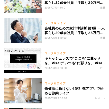
暮らし32歳会社員「手取り29万円、
貯金は約300万円、投資は怖いです」
2025/07/04 10:01
連載
ワーク＆ライフ
会社員のための家計簿診断 第1回 一人
暮らし29歳会社員「手取り25万円で
交際費4万5000円、これって多いで
2025/06/13 10:00
連載
すか?」
ワーク＆ライフ
キャッシュレスで“こころ”に豊かさ
を。Visaで“いつも”に彩りを。Visa
と作る未来。
2025/03/31 20:00
- PR -
ワーク＆ライフ
物価高に負けない! 家計簿アプリで始
める節約ライフ
2025/03/24 08:00
レポート