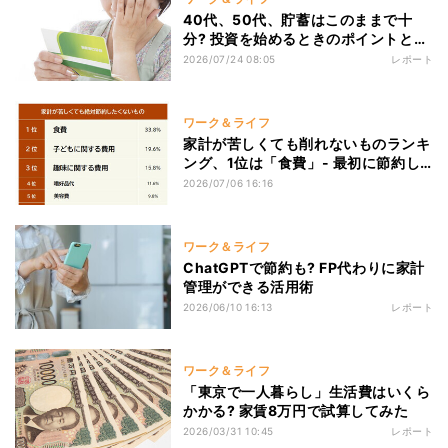
40代、50代、貯蓄はこのままで十
分? 投資を始めるときのポイントとポ
ートフォリオの考え方を解説
2026/07/24 08:05
レポート
ワーク＆ライフ
家計が苦しくても削れないものランキ
ング、1位は「食費」- 最初に節約し
たものは?
2026/07/06 16:16
ワーク＆ライフ
ChatGPTで節約も? FP代わりに家計
管理ができる活用術
2026/06/10 16:13
レポート
ワーク＆ライフ
「東京で一人暮らし」生活費はいくら
かかる? 家賃8万円で試算してみた
2026/03/31 10:45
レポート