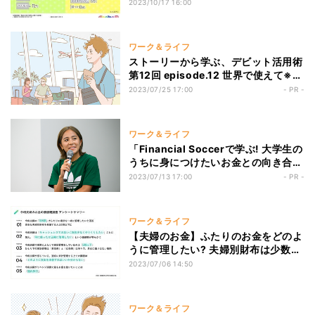
2023/10/17 16:00
ワーク＆ライフ
ストーリーから学ぶ、デビット活用術
第12回 episode.12 世界で使えて※、
便利で安心。Visaデビットは海外で
2023/07/25 17:00
- PR -
も優秀すぎた!
ワーク＆ライフ
「Financial Soccerで学ぶ! 大学生の
うちに身につけたいお金との向き合い
方」Team Visa岩渕真奈さんとファイ
2023/07/13 17:00
- PR -
ナンシャルプランナーによるトークセ
ッションも!
ワーク＆ライフ
【夫婦のお金】ふたりのお金をどのよ
うに管理したい? 夫婦別財布は少数
派!?
2023/07/06 14:50
ワーク＆ライフ