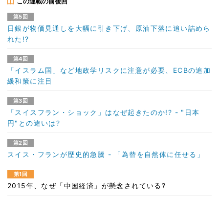
この連載の前後回
第5回
日銀が物価見通しを大幅に引き下げ、原油下落に追い詰めら
れた!?
第4回
「イスラム国」など地政学リスクに注意が必要、ECBの追加
緩和策に注目
第3回
「スイスフラン・ショック」はなぜ起きたのか!? - "日本
円"との違いは?
第2回
スイス・フランが歴史的急騰 - 「為替を自然体に任せる」
第1回
2015年、なぜ「中国経済」が懸念されている?