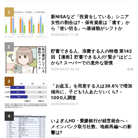
新NISAなど「投資をしている」シニア
女性の割合は? - 保有資産は「遺す」か
ら「使い切る」へ価値観がシフトか
2026/08/07 11:45
貯蓄できる人、浪費する人の特徴 第142
回 【漫画】貯蓄できる人の"賢さ"はどこ
から? スーパーでの意外な習慣
2026/08/02 08:03
連載
「お盆玉」を用意する人は38.6%で増加
傾向に、子ども1人あたりいくら? -
1000人調査
2026/08/08 06:11
いよぎんHD・愛媛銀行が経営統合へ -
メインバンク取引社数、地銀再編への影
響は?