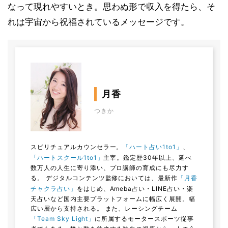
なって現れやすいとき。思わぬ形で収入を得たら、そ
れは宇宙から祝福されているメッセージです。
月香
つきか
スピリチュアルカウンセラー。
「ハート占い1to1」
、
「ハートスクール1to1」
主宰。鑑定歴30年以上、延べ
数万人の人生に寄り添い、プロ講師の育成にも尽力す
る。 デジタルコンテンツ監修においては、最新作
「月香
チャクラ占い」
をはじめ、Ameba占い・LINE占い・楽
天占いなど国内主要プラットフォームに幅広く展開。幅
広い層から支持される。 また、レーシングチーム
「Team Sky Light」
に所属するモータースポーツ従事