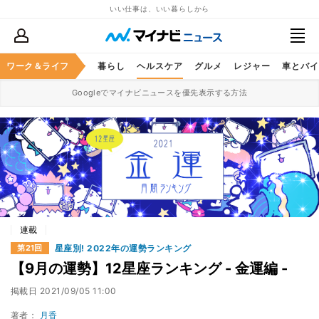
いい仕事は、いい暮らしから
ジネススキル
ワーク＆ライフ
マネー
暮らし
ヘルスケア
グルメ
レジャー
車とバイ
Googleでマイナビニュースを優先表示する方法
連載
星座別! 2022年の運勢ランキング
第21回
【9月の運勢】12星座ランキング - 金運編 -
掲載日
2021/09/05 11:00
著者：
月香