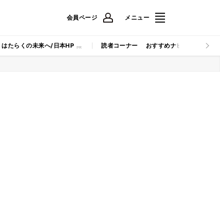
会員ページ
メニュー
はたらくの未来へ/日本HP
読者コーナー
おすすめナビ
マイナビB