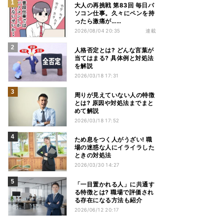
大人の再挑戦 第83回 毎日パ
ソコン仕事。久々にペンを持
ったら激痛が……
2026/08/04 20:35
連載
人格否定とは? どんな言葉が
当てはまる? 具体例と対処法
を解説
2026/03/18 17:31
周りが見えていない人の特徴
とは? 原因や対処法までまと
めて解説
2026/03/18 17:52
ため息をつく人がうざい! 職
場の迷惑な人にイライラした
ときの対処法
2026/03/30 14:27
「一目置かれる人」に共通す
る特徴とは? 職場で評価され
る存在になる方法も紹介
2026/06/12 20:17