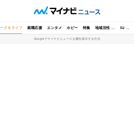
ワーク＆ライフ
就職応援
エンタメ
ホビー
特集
地域活性
IIJ
Googleでマイナビニュースを優先表示する方法