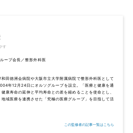
康
やす
グループ会長／整形外科医
岸和田徳洲会病院や大阪市立大学附属病院で整形外科医として
004年12月24日にオルソグループを設立。「医療と健康を通
、健康寿命の延伸と平均寿命との差を縮めることを使命とし、
・地域医療を連携させた「究極の医療グループ」を目指して活
この監修者の記事一覧はこちら