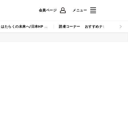
会員ページ
メニュー
はたらくの未来へ/日本HP
読者コーナー
おすすめナビ
マイナビB