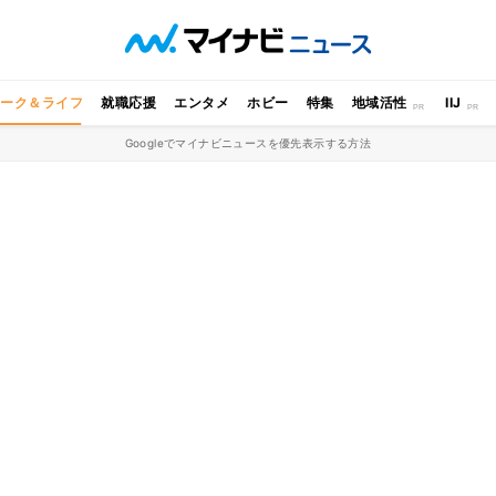
ワーク＆ライフ
就職応援
エンタメ
ホビー
特集
地域活性
IIJ
Googleでマイナビニュースを優先表示する方法