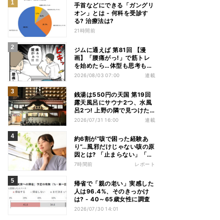
手首などにできる「ガングリ
オン」とは - 何科を受診す
る? 治療法は?
21時間前
ジムに通えば 第81回 【漫
画】「腰痛がっ!」で筋トレ
を始めたら…体型も思考も別
人になっていた
2026/08/03 07:00
連載
銭湯は550円の天国 第19回
露天風呂にサウナ2つ、水風
呂2つ! 上野の隣で見つけた
東京屈指の人気銭湯
2026/07/31 16:00
連載
約6割が“咳で困った経験あ
り”…風邪だけじゃない咳の原
因とは? 「止まらない」「眠
れない」悩みを医師が解説
7時間前
レポート
帰省で「親の老い」実感した
人は96.4%、そのきっかけ
は? - 40～65歳女性に調査
2026/07/30 14:01