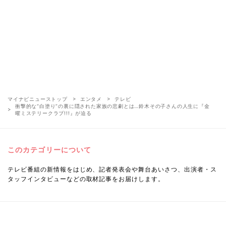
マイナビニューストップ
エンタメ
テレビ
衝撃的な“白塗り”の裏に隠された家族の悲劇とは…鈴木その子さんの人生に『金
曜ミステリークラブ!!!』が迫る
このカテゴリーについて
テレビ番組の新情報をはじめ、記者発表会や舞台あいさつ、出演者・ス
タッフインタビューなどの取材記事をお届けします。