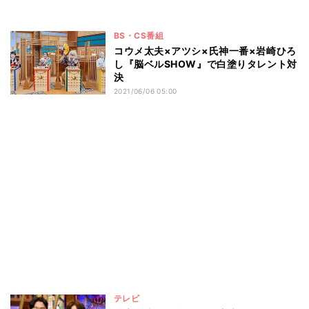
BS・CS番組
コウメ太夫×アツシ×氏神一番×岩崎ひろ
し『脳ベルSHOW』で白塗りタレント対
決
2021/06/06 05:00
テレビ