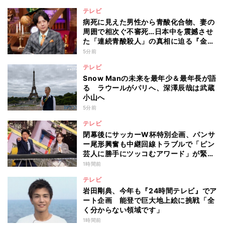
テレビ
病死に見えた男性から青酸化合物、妻の
周囲で相次ぐ不審死…日本中を震撼させ
た「連続青酸殺人」の真相に迫る『金曜
ミステリークラブ!!!』
5分前
テレビ
Snow Manの未来を最年少＆最年長が語
る ラウールがパリへ、深澤辰哉は武蔵
小山へ
5分前
テレビ
閉幕後にサッカーW杯特別企画、パンサ
ー尾形興奮も中継回線トラブルで「ピン
芸人に勝手にツッコむアワード」が緊急
開幕『脱力タイムズ』
1時間前
テレビ
岩田剛典、今年も『24時間テレビ』でア
ート企画 能登で巨大地上絵に挑戦「全
く分からない領域です」
1時間前