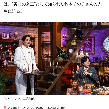
は、“美白の女王”として知られた鈴木その子さんの人
生に迫る。
(左から)ノブ、二宮和也
白塗りメイクでテレビ界を席...