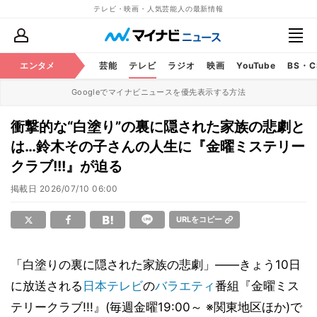
テレビ・映画・人気芸能人の最新情報
エンタメ
芸能
テレビ
ラジオ
映画
YouTube
BS・
Googleでマイナビニュースを優先表示する方法
衝撃的な“白塗り”の裏に隠された家族の悲劇と
は…鈴木その子さんの人生に『金曜ミステリー
クラブ!!!』が迫る
掲載日
2026/07/10 06:00
URLをコピー
「白塗りの裏に隠された家族の悲劇」――きょう10日
に放送される
日本テレビ
の
バラエティ
番組『金曜ミス
テリークラブ!!!』(毎週金曜19:00～ ※関東地区ほか)で