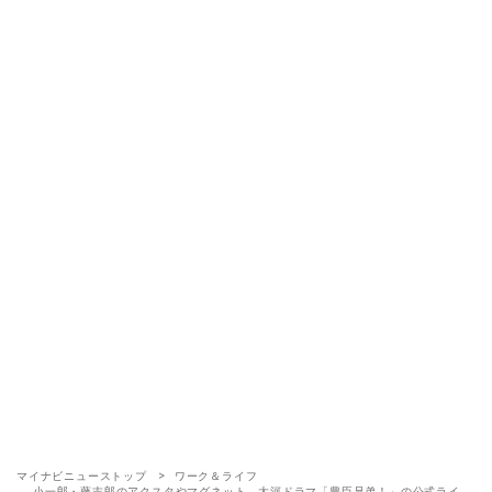
マイナビニューストップ
ワーク＆ライフ
小一郎・藤吉郎のアクスタやマグネット。大河ドラマ「豊臣兄弟！」の公式ライ