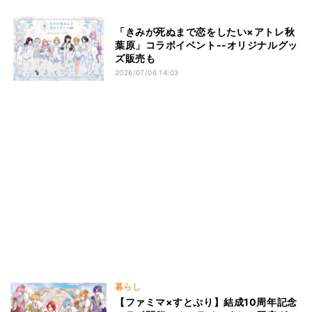
「きみが死ぬまで恋をしたい×アトレ秋
葉原」コラボイベント--オリジナルグッ
ズ販売も
2026/07/06 14:03
暮らし
【ファミマ×すとぷり】結成10周年記念