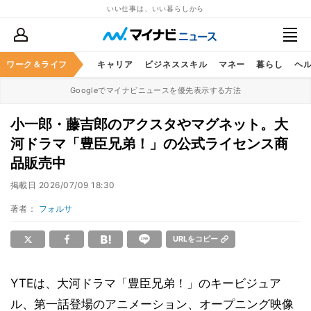
いい仕事は、いい暮らしから
ワーク＆ライフ
キャリア
ビジネススキル
マネー
暮らし
ヘ
Googleでマイナビニュースを優先表示する方法
小一郎・藤吉郎のアクスタやマグネット。大
河ドラマ「豊臣兄弟！」の公式ライセンス商
品販売中
掲載日
2026/07/09 18:30
著者：
フォルサ
URLをコピー
YTEは、大河ドラマ「豊臣兄弟！」のキービジュア
ル、第一話登場のアニメーション、オープニング映像