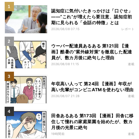
認知症に気付いたきっかけは「口ぐせ」
――“これ”が増えたら要注意、認知症初
期に見られる「会話の特徴」とは
2026/08/08 07:15
レポート
ウーバー配達員あるある 第121回 【漫
画】酷暑の“紫外線対策”を徹底した配達
員が、数カ月後に絶句した理由
2026/08/08 11:15
連載
年収高い人って 第24回 【漫画】年収が
高い先輩がコンビニATMを使わない理由
2026/08/07 21:28
連載
田舎あるある 第173回 【漫画】田舎に移
住して憧れの家庭菜園を始めたが、数カ
月後の光景に絶句
19時間前
連載