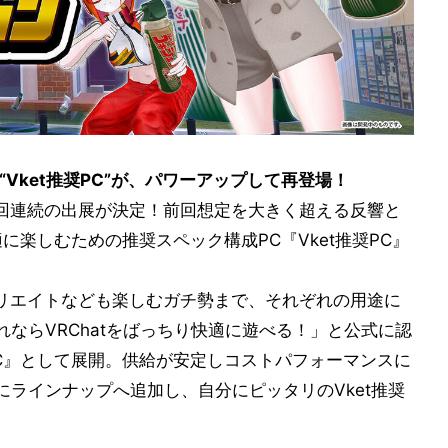
Vket推奨PC”が、パワーアップして再登場！
回連続の出展が決定！前回想定を大きく超える反響と
に楽しむための推奨スペック構成PC『Vket推奨PC』
クリエイトなども楽しむガチ勢まで、それぞれの用途に
ならVRChatをばっちり快適に遊べる！」と公式に認
PC』として展開。供給が安定しコストパフォーマンスに
たにラインナップへ追加し、自分にピッタリのVket推奨