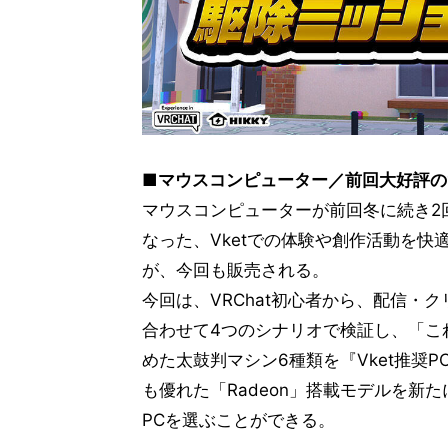
■マウスコンピューター／前回大好評の“
マウスコンピューターが前回冬に続き2
なった、Vketでの体験や創作活動を快適
が、今回も販売される。
今回は、VRChat初心者から、配信・
合わせて4つのシナリオで検証し、「これ
めた太鼓判マシン6種類を『Vket推奨
も優れた「Radeon」搭載モデルを新
PCを選ぶことができる。