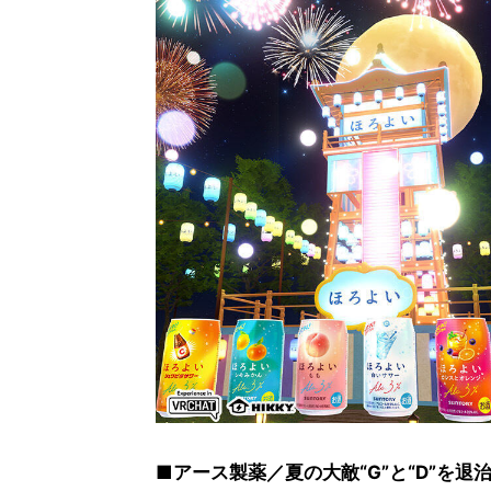
■アース製薬／夏の大敵“G”と“D”を