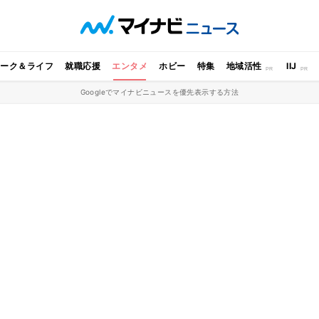
ワーク＆ライフ
就職応援
エンタメ
ホビー
特集
地域活性
IIJ
Googleでマイナビニュースを優先表示する方法