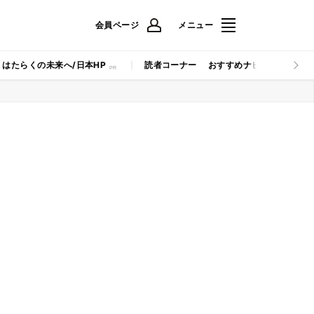
会員ページ
メニュー
はたらくの未来へ/日本HP
読者コーナー
おすすめナビ
マイナビB