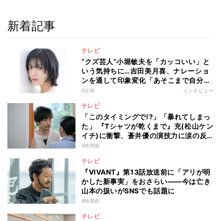
新着記事
テレビ
“クズ芸人”小堀敏夫を「カッコいい」と
いう気持ちに…吉田美月喜、ナレーショ
ンを通して印象変化「あそこまで自分に
正直に生きられる人は、なかなかいな
2分前
インタビュー
い」
テレビ
「このタイミングで!?」「暴れてしまっ
た」 『Tシャツが乾くまで』充(松山ケン
イチ)に衝撃、蒼井優の演技力に涙の反
響も
5時間前
テレビ
『VIVANT』第13話放送前に「アリが明
かした新事実」をおさらい――今は亡き
山本の扱いがSNSでも話題に
6時間前
テレビ