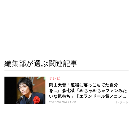
編集部が選ぶ関連記事
テレビ
岡山天音「道端に落っこちてた自分
を…」 森七菜「めちゃめちゃファンみた
いな気持ち」【エランドール賞／コメン
ト全文】
2026/02/04 21:00
レポート