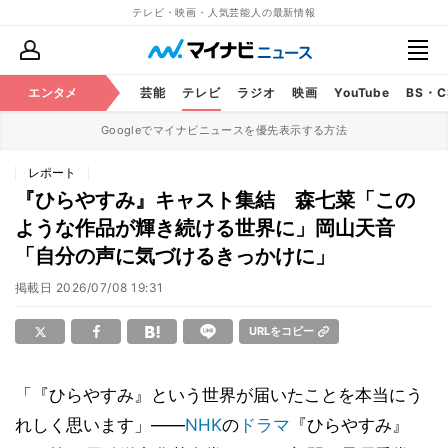
テレビ・映画・人気芸能人の最新情報
エンタメ
芸能
テレビ
ラジオ
映画
YouTube
BS・
Googleでマイナビニュースを優先表示する方法
レポート
『ひらやすみ』キャスト集結 森七菜「この
ような作品が輝き続ける世界に」岡山天音
「自分の声に気づけるきっかけに」
掲載日
2026/07/08 19:31
URLをコピー
「『ひらやすみ』という世界が届いたことを本当にう
れしく思います」――
NHK
の
ドラマ
『ひらやすみ』