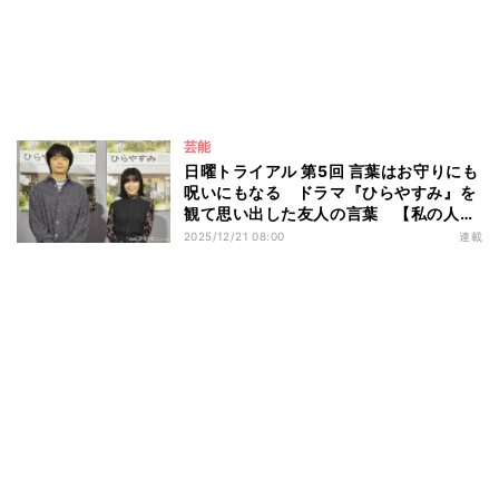
芸能
日曜トライアル 第5回 言葉はお守りにも
呪いにもなる ドラマ『ひらやすみ』を
観て思い出した友人の言葉 【私の人生
にはドラマが必要だ】
2025/12/21 08:00
連載