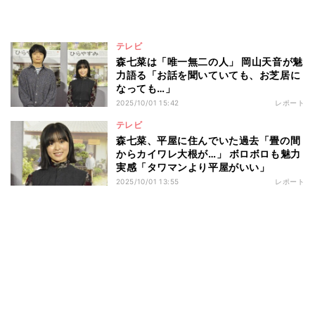
テレビ
森七菜は「唯一無二の人」 岡山天音が魅
力語る「お話を聞いていても、お芝居に
なっても…」
2025/10/01 15:42
レポート
テレビ
森七菜、平屋に住んでいた過去「畳の間
からカイワレ大根が…」 ボロボロも魅力
実感「タワマンより平屋がいい」
2025/10/01 13:55
レポート