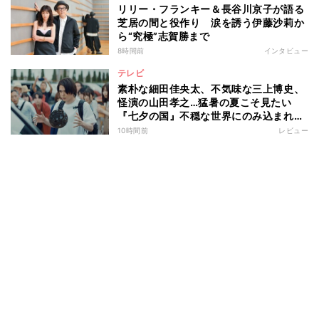
リリー・フランキー＆長谷川京子が語る
芝居の間と役作り 涙を誘う伊藤沙莉か
ら“究極”志賀勝まで
8時間前
インタビュー
テレビ
素朴な細田佳央太、不気味な三上博史、
怪演の山田孝之…猛暑の夏こそ見たい
『七夕の国』不穏な世界にのみ込まれる
超常ミステリー
10時間前
レビュー