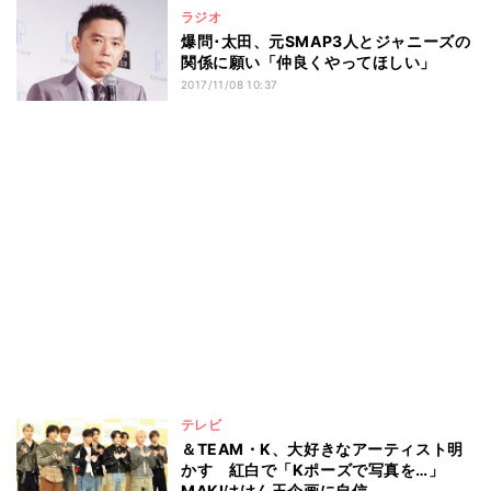
ラジオ
爆問･太田、元SMAP3人とジャニーズの
関係に願い「仲良くやってほしい」
2017/11/08 10:37
テレビ
＆TEAM・K、大好きなアーティスト明
かす 紅白で「Kポーズで写真を…」
MAKIはけん玉企画に自信