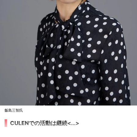
飯島三智氏
CULENでの活動は継続<...>