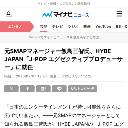
テレビ・映画・人気芸能人の最新情報
エンタメ
芸能
テレビ
ラジオ
映画
YouTube
BS・
Googleでマイナビニュースを優先表示する方法
元SMAPマネージャー飯島三智氏、HYBE
JAPAN「J-POP エグゼクティブプロデューサ
ー」に就任
掲載日
2026/07/07 12:23
更新日
2026/07/07 12:26
URLをコピー
「日本のエンターテインメントが持つ可能性をさらに
広げていきたい」――元SMAPのマネージャーとして
知られる飯島三智氏が、HYBE JAPANの「J-POP エグ