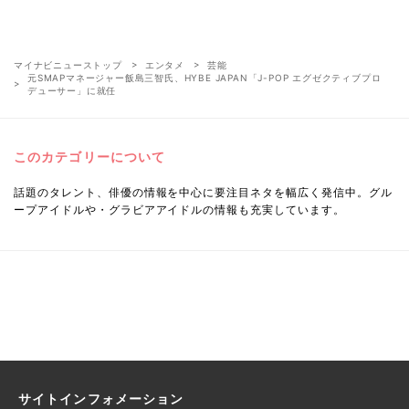
マイナビニューストップ
エンタメ
芸能
元SMAPマネージャー飯島三智氏、HYBE JAPAN「J-POP エグゼクティブプロ
デューサー」に就任
このカテゴリーについて
話題のタレント、俳優の情報を中心に要注目ネタを幅広く発信中。グル
ープアイドルや・グラビアアイドルの情報も充実しています。
サイトインフォメーション