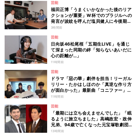
芸能
福田正博「うまくいかなかった後のリア
クションが重要」W杯でのブラジルへの
発言が波紋を呼んだ塩貝健人に今後期待
することは？
3時間前
芸能
日向坂46松尾桜「五期生LIVE」を通じ
て深まった同期の絆「知らないあいだに
心の距離が…」
11時間前
芸能
ドラマ「惡の華」劇伴を担当！リーガル
リリー・たかはしほのか「真逆な作り方
が面白かった」最新曲「コニファー」制
作秘話も
11時間前
芸能
「最期には立ち会えませんでした」「眠
るように旅立ちました」高嶋政宏・政伸
兄弟、94歳で亡くなった元宝塚歌劇団ト
ップスターの母・寿美花代を追悼 ここ
13時間前
数年は誤嚥性肺炎で入退院を繰り返して