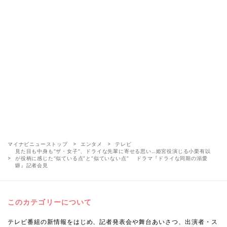
マイナビニューストップ
エンタメ
テレビ
見た目も中身も“ザ・女子”、ドライな先輩に寄せる思い…姫宮役演じる小栗有以
が役柄に感じた“似ている点”と“似ていない点” ドラマ『ドライな同期の溺愛
癖』記者会見
このカテゴリーについて
テレビ番組の新情報をはじめ、記者発表会や舞台あいさつ、出演者・ス