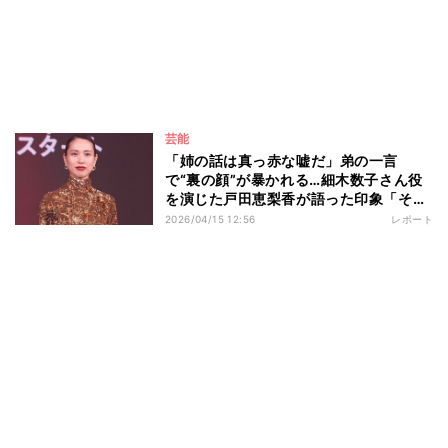
芸能
「姉の話は真っ赤な嘘だ」弟の一言
で“裏の顔”が暴かれる…細木数子さん役
を演じた戸田恵梨香が語った印象「そこ
も一つの魅力だったのかなというふうに
2026/04/15 12:56
レポート
感じています」 Netflixシリーズ『地獄
に堕ちるわよ』配信記念PARTY