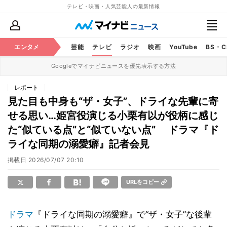
テレビ・映画・人気芸能人の最新情報
エンタメ
芸能
テレビ
ラジオ
映画
YouTube
BS・
Googleでマイナビニュースを優先表示する方法
レポート
見た目も中身も“ザ・女子”、ドライな先輩に寄
せる思い…姫宮役演じる小栗有以が役柄に感じ
た“似ている点”と“似ていない点” ドラマ『ド
ライな同期の溺愛癖』記者会見
掲載日
2026/07/07 20:10
URLをコピー
ドラマ
『ドライな同期の溺愛癖』で“ザ・女子”な後輩