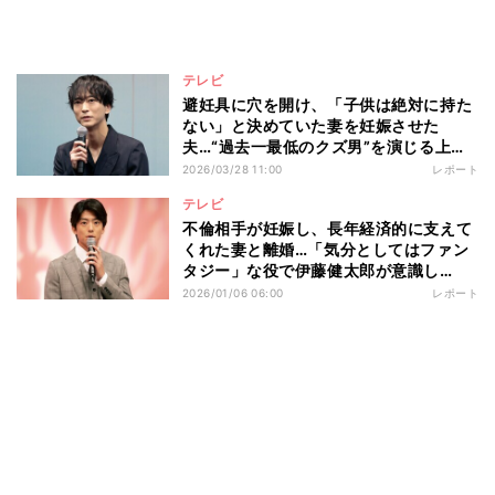
テレビ
避妊具に穴を開け、「子供は絶対に持た
ない」と決めていた妻を妊娠させた
夫…“過去一最低のクズ男”を演じる上で
浅香航大が大切にしていることとは ド
2026/03/28 11:00
レポート
ラマ『産まない女はダメですか？ DINKs
テレビ
のトツキトオカ』記者会見
不倫相手が妊娠し、長年経済的に支えて
くれた妻と離婚…「気分としてはファン
タジー」な役で伊藤健太郎が意識し
た“演じ分け” ドラマ『略奪奪婚』記者
2026/01/06 06:00
レポート
会見