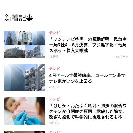
新着記事
テレビ
「フジテレビ特需」の反動鮮明 民放キ
ー局5社4～6月決算、フジ黒字化・他局
スポット収入大幅減
12分前
レポート
テレビ
4月クール世帯視聴率、ゴールデン帯で
テレ東がフジを上回る
44分前
テレビ
「はしか・おたふく風邪・風疹の混合ワ
クチンが自閉症の原因」示唆した論文、
改ざん発覚で科学的に否定されるも不安
消えず…科学者たちの反証はなぜ届かな
1時間前
かったのか
テレビ