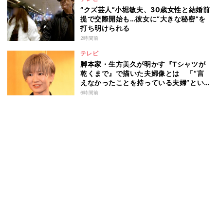
“クズ芸人”小堀敏夫、30歳女性と結婚前
提で交際開始も…彼女に“大きな秘密”を
打ち明けられる
2時間前
テレビ
脚本家・生方美久が明かす『Tシャツが
乾くまで』で描いた夫婦像とは 「“言
えなかったことを持っている夫婦”とい
うのは面白いかも」
6時間前