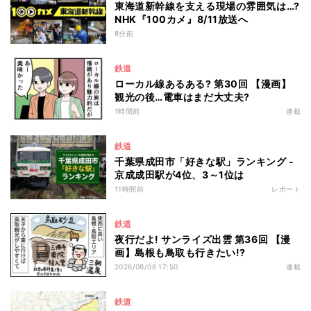
東海道新幹線を支える現場の雰囲気は…?
NHK『100カメ』8/11放送へ
8分前
鉄道
ローカル線あるある? 第30回 【漫画】
観光の後…電車はまだ大丈夫?
1時間前
連載
鉄道
千葉県成田市「好きな駅」ランキング -
京成成田駅が4位、3～1位は
11時間前
レポート
鉄道
夜行だよ! サンライズ出雲 第36回 【漫
画】島根も鳥取も行きたい!?
2026/08/08 17:50
連載
鉄道