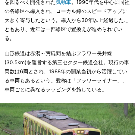
を図るべく開発された
気動車
。1990年代を中心に同社
の各線区へ導入され、ローカル線のスピードアップに
大きく寄与したという。導入から30年以上経過したこ
ともあり、近年は一部線区で置換えが進められてい
る。
山形鉄道は赤湯～荒砥間を結ぶフラワー長井線
(30.5km)を運営する第三セクター鉄道会社。現行の車
両数は6両とされ、1988年の開業当初から活躍してい
る車両もあるという。愛称は「フラワーライナー」。
車両ごとに異なるラッピングを施している。