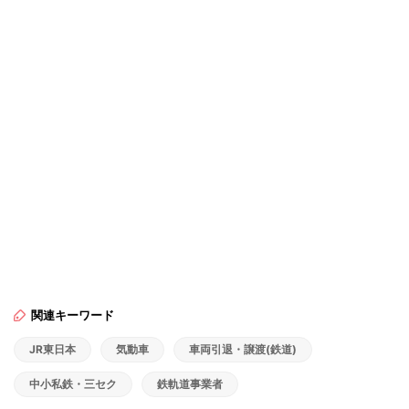
関連キーワード
JR東日本
気動車
車両引退・譲渡(鉄道)
中小私鉄・三セク
鉄軌道事業者