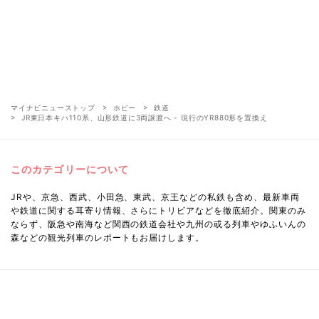
マイナビニューストップ
ホビー
鉄道
JR東日本キハ110系、山形鉄道に3両譲渡へ - 現行のYR880形を置換え
このカテゴリーについて
JRや、京急、西武、小田急、東武、京王などの私鉄も含め、最新車両
や鉄道に関する耳寄り情報、さらにトリビアなどを徹底紹介。関東のみ
ならず、阪急や南海など関西の鉄道会社や九州の或る列車やゆふいんの
森などの観光列車のレポートもお届けします。