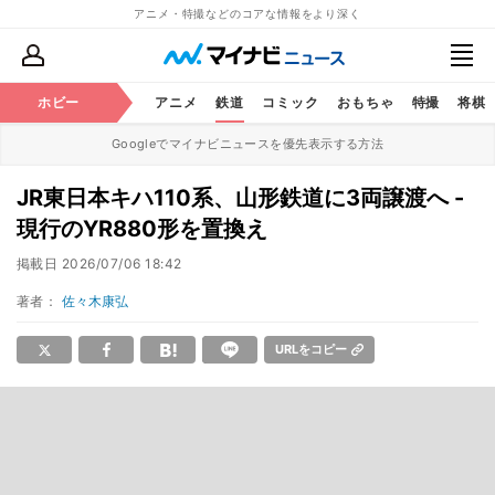
アニメ・特撮などのコアな情報をより深く
ホビー
アニメ
鉄道
コミック
おもちゃ
特撮
将棋
Googleでマイナビニュースを優先表示する方法
JR東日本キハ110系、山形鉄道に3両譲渡へ -
現行のYR880形を置換え
掲載日
2026/07/06 18:42
著者：
佐々木康弘
URLをコピー