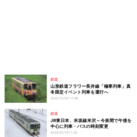
鉄道
山形鉄道フラワー長井線「極寒列車」真
冬限定イベント列車を運行へ
2025/12/30 17:46
鉄道
JR東日本、米坂線米沢～今泉間で午後を
中心に列車・バスの時刻変更
2025/01/19 11:42