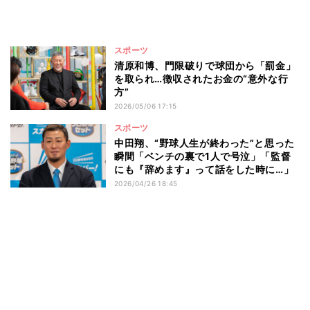
スポーツ
清原和博、門限破りで球団から「罰金」
を取られ…徴収されたお金の“意外な行
方”
2026/05/06 17:15
スポーツ
中田翔、“野球人生が終わった”と思った
瞬間「ベンチの裏で1人で号泣」「監督
にも『辞めます』って話をした時に…」
2026/04/26 18:45