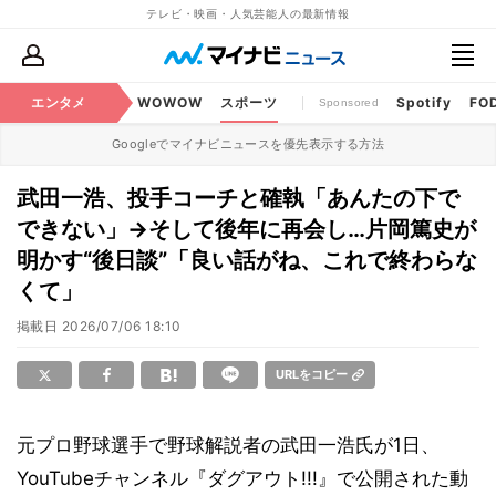
テレビ・映画・人気芸能人の最新情報
BS・CS番組
エンタメ
話題
WOWOW
スポーツ
Spotify
FO
Sponsored
Googleでマイナビニュースを優先表示する方法
武田一浩、投手コーチと確執「あんたの下で
できない」→そして後年に再会し…片岡篤史が
明かす“後日談”「良い話がね、これで終わらな
くて」
掲載日
2026/07/06 18:10
URLをコピー
元プロ野球選手で野球解説者の武田一浩氏が1日、
YouTubeチャンネル『ダグアウト!!!』で公開された動