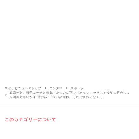
マイナビニューストップ
エンタメ
スポーツ
武田一浩、投手コーチと確執「あんたの下でできない」→そして後年に再会し…
片岡篤史が明かす“後日談”「良い話がね、これで終わらなくて」
このカテゴリーについて