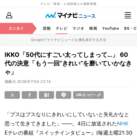
テレビ・映画・人気芸能人の最新情報
エンタメ
芸能
テレビ
ラジオ
映画
YouTube
BS・
Googleでマイナビニュースを優先表示する方法
IKKO「50代にすごい太ってしまって…」 60
代の決意「もう一回“きれい”を磨いていかなき
ゃ」
掲載日
2026/07/04 23:14
URLをコピー
「ブスはブスなりにきれいにしていないと失礼かなと
思って生きてきました」――。4日に放送された
NHK
Eテレの番組『スイッチインタビュー』(毎週土曜21:30