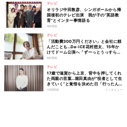
テレビ
オリラジ中田敦彦、シンガポールから帰
国後初のテレビ出演 我が子の“英語教
育”とインター事情語る
4時間前
テレビ
「活動費300万円ください」と会社に頼
んだことも…Da-iCE花村想太、15年か
けてドーム公演へ「ずーっとうっすらや
けど右肩上がり続けられていた」
8時間前
テレビ
17歳で滋賀から上京、背中を押してくれ
た両親の言葉…堀田真由が“役者として生
きていく”と覚悟を決めた日「行ったん
やったら、もう帰られへんな」
10時間前
インタビュー