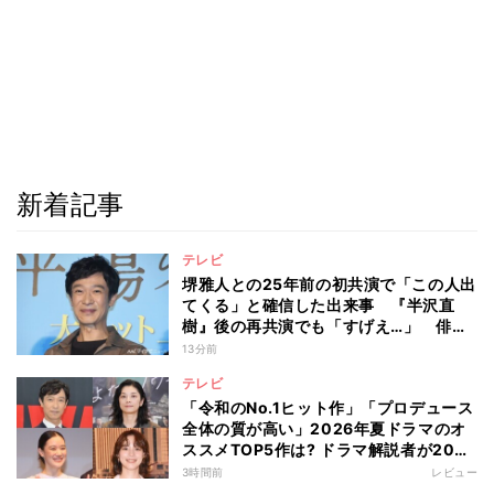
新着記事
テレビ
堺雅人との25年前の初共演で「この人出
てくる」と確信した出来事 『半沢直
樹』後の再共演でも「すげえ…」 俳優
としての“初体験”を阿部寛が告白
13分前
テレビ
「令和のNo.1ヒット作」「プロデュース
全体の質が高い」2026年夏ドラマのオ
ススメTOP5作は? ドラマ解説者が20作
の傾向を“視聴率無視”で徹底分析
3時間前
レビュー