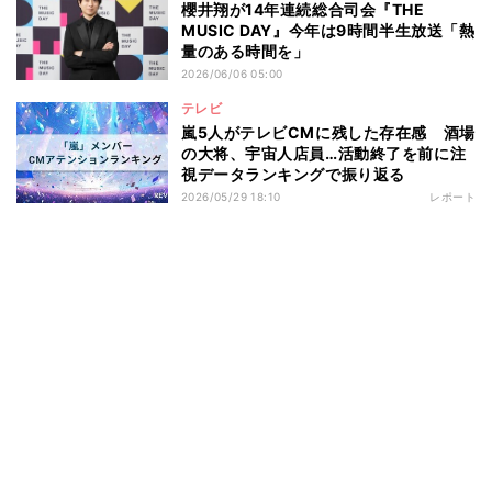
櫻井翔が14年連続総合司会『THE
MUSIC DAY』今年は9時間半生放送「熱
量のある時間を」
2026/06/06 05:00
テレビ
嵐5人がテレビCMに残した存在感 酒場
の大将、宇宙人店員…活動終了を前に注
視データランキングで振り返る
2026/05/29 18:10
レポート