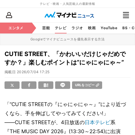
テレビ・映画・人気芸能人の最新情報
エンタメ
芸能
テレビ
ラジオ
映画
YouTube
BS・
Googleでマイナビニュースを優先表示する方法
CUTIE STREET、「かわいいだけじゃだめで
すか？」楽しむポイントは“にゃにゃにゃ～”
掲載日
2026/07/04 17:25
URLをコピー
「“CUTIE STREETの『にゃにゃにゃ～』”により近づ
くなら、手を伸ばしてやってみてください!」
――CUTIE STREETが、4日放送の
日本テレビ
系
『THE MUSIC DAY 2026』(13:30～22:54)に出演