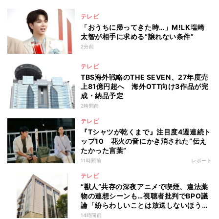
テレビ
「おうちに帰ってきた時…」M!LK塩崎
太智が相手に求める“譲れない条件”
2分前
テレビ
TBS海外戦略のTHE SEVEN、27年度売
上81億円超へ 海外OTT向け3作品が完
成・納品予定
2時間前
テレビ
『Tシャツが乾くまで』注目度4週連続ト
ップ10 花火の音にかき消された“伝え
たかった言葉”
11時間前
レポート
テレビ
“獣人”共存の深夜アニメで喫煙、違法薬
物の連想シーンも…視聴者批判でBPO議
論「紛らわしいことは放送しないほう
が」
14時間前