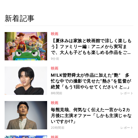
新着記事
映画
【夏休みは家族と映画館で涼しく楽しも
う】ファミリー編：アニメから実写ま
で、大人も子どもも楽しめる作品をご紹
介 - 編集部が注目する最新映画5選
9分前
映画
M!LK曽野舜太が作品に加えた“艶” 多
忙な中での撮影で見せた“熱さ”を監督が
絶賛「もう1回やらせてください! と…」
8時間前
レポート
映画
毎熊克哉、何気なく伝えた一言から2カ
月後に主演オファー「しかも主演じゃな
いですか!?」
20時間前
レポート
映画