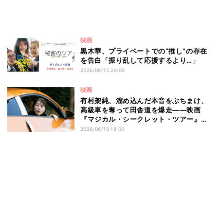
映画
黒木華、プライベートでの“推し”の存在
を告白「振り乱して応援するより…」
2026/06/15 20:00
映画
有村架純、溜め込んだ本音をぶちまけ、
高級車を奪って田舎道を爆走――映画
『マジカル・シークレット・ツアー』本
編映像&場面写真
2026/06/19 19:00