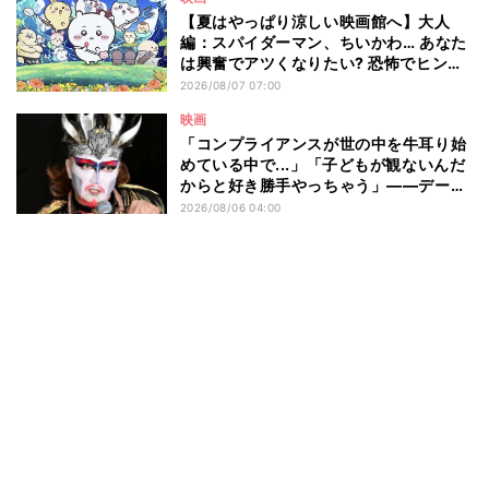
【夏はやっぱり涼しい映画館へ】大人
編：スパイダーマン、ちいかわ… あなた
は興奮でアツくなりたい? 恐怖でヒンヤ
リしたい? - 編集部が注目する最新映画5
2026/08/07 07:00
選
映画
「コンプライアンスが世の中を牛耳り始
めている中で...」「子どもが観ないんだ
からと好き勝手やっちゃう」――デーモ
ン閣下が語る映画『レディ・オア・ノッ
2026/08/06 04:00
ト2』の"狂気"とは?