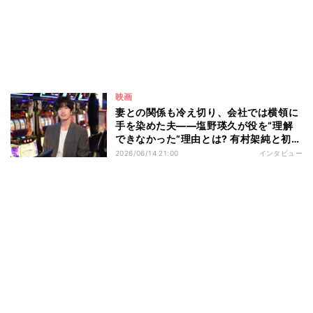
映画
妻との関係も冷え切り、会社では横領に
手を染めた夫――塩野瑛久が役を“理解
できなかった”理由とは? 有村架純と初共
演で夫婦役「お互いの視点から関係性を
2026/06/14 21:00
インタビュー
掘り下げることで…」