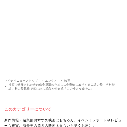
マイナビニューストップ
エンタメ
映画
横領で解雇された夫の借金返済のために…金密輸に加担する二児の母 有村架
純、初の母親役で感じた共通点と使命感「この小さな命を…」
このカテゴリーについて
新作情報・編集部おすすめ映画はもちろん、イベントレポートやレビュ
ーも充実。海外発の驚きの映画ネタもいち早くお届け。