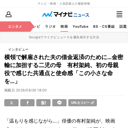
テレビ・映画・人気芸能人の最新情報
エンタメ
芸能
テレビ
ラジオ
映画
YouTube
BS・CS番組
話題
Googleでマイナビニュースを優先表示する方法
インタビュー
横領で解雇された夫の借金返済のために…金密
輸に加担する二児の母 有村架純、初の母親
役で感じた共通点と使命感「この小さな命
を…」
掲載日
2026/06/26 18:00
URLをコピー
「温もりを感じながら…」俳優の有村架純が、映画