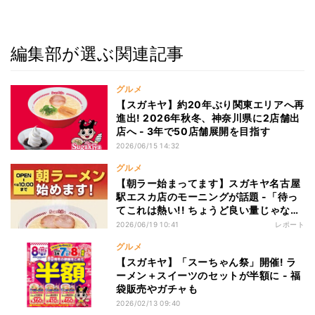
編集部が選ぶ関連記事
グルメ
【スガキヤ】約20年ぶり関東エリアへ再
進出! 2026年秋冬、神奈川県に2店舗出
店へ - 3年で50店舗展開を目指す
2026/06/15 14:32
グルメ
【朝ラー始まってます】スガキヤ名古屋
駅エスカ店のモーニングが話題 -「待っ
てこれは熱い!! ちょうど良い量じゃない
か」「明日の朝ごはんはこれだ!」の声
2026/06/19 10:41
レポート
グルメ
【スガキヤ】「スーちゃん祭」開催! ラ
ーメン＋スイーツのセットが半額に - 福
袋販売やガチャも
2026/02/13 09:40