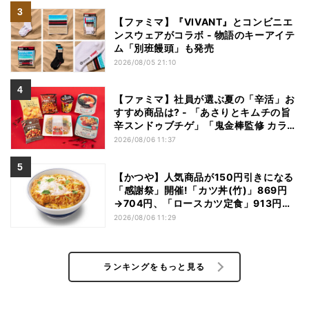
【ファミマ】『VIVANT』とコンビニエ
ンスウェアがコラボ - 物語のキーアイテ
ム「別班饅頭」も発売
2026/08/05 21:10
【ファミマ】社員が選ぶ夏の「辛活」お
すすめ商品は? - 「あさりとキムチの旨
辛スンドゥブチゲ」「鬼金棒監修 カラシ
ビ焼き味噌らー麺」「辛さがやみつき!
2026/08/06 11:37
ヤンニョムチキン」など
【かつや】人気商品が150円引きになる
「感謝祭」開催!「カツ丼(竹)」869円
→704円、「ロースカツ定食」913円
→748円に - 8日間限定
2026/08/06 11:29
ランキングをもっと見る