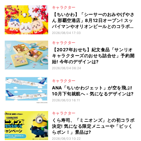
キャラクター
【ちいかわ】「シーサーのおみやげやさ
ん 那覇空港店」8月12日オープン! スッ
パイマンやオリオンビールとのコラボ商
品一覧
2026/08/04 17:03
キャラクター
【2027年おせち】紀文食品「サンリオ
キャラクターズのおせち詰合せ」予約開
始! 今年のデザインは?
2026/08/04 06:24
キャラクター
ANA「ちいかわジェット」が空を飛ぶ!
10月下旬就航へ - 気になるデザインは?
2026/08/03 16:11
キャラクター
くら寿司、「ミニオンズ」との初コラボ
決定! 気になる限定メニューや「ビッく
らポン！」景品は?
2026/08/03 10:22