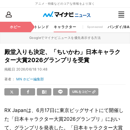
アニメ・特撮などのコアな情報をより深く
ちゃ
特撮
ホビー
将棋
トレンド
キャラクター
バンダイ/BAN
Sponsored
Googleでマイナビニュースを優先表示する方法
殿堂入りも決定、「ちいかわ」日本キャラク
ター大賞2026グランプリを受賞
掲載日
2026/06/18 10:48
著者：
MN ホビー編集部
URLをコピー
RX Japanは、6月17日に東京ビッグサイトにて開催し
た「日本キャラクター大賞2026グランプリ」におい
て、グランプリを発表した。「日本キャラクター大賞