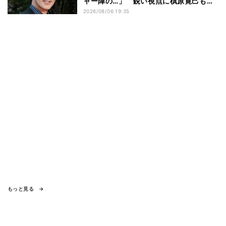
ャー陣の…」 鋭い視点に槙原寛己も感
心「やっぱりクセ者だな」
2026/08/06 19:35
もっと見る