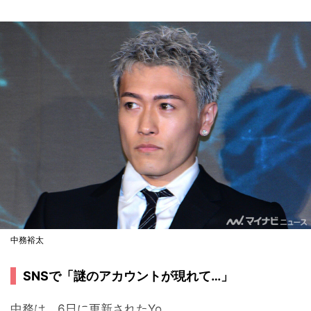
中務裕太
SNSで「謎のアカウントが現れて…」
中務は、6日に更新されたYo...