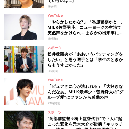
ていうのは…」
16分前
YouTube
「やらかしたかな?」「私服警察かと…」
M!LK佐野勇斗、ニューヨークの空港で
突然声をかけられ… まさかの出来事に驚
き
1時間前
スポーツ
松井稼頭央が「ああいうバッティングを
したい」と思う選手とは「学生のときか
らもうすごかった」
2時間前
YouTube
「ピュアさに心が洗われる」「大好きな
んだなあ」M!LK最年少・曽野舜太の“グ
ループ愛”にファンから感動の声
23時間前
スポーツ
“阿部前監督→橋上監督代行”で巨人に起
こった変化を元木大介が指摘「キャッチ