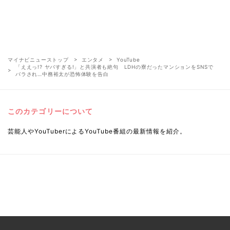
マイナビニューストップ
エンタメ
YouTube
「ええっ!? ヤバすぎる!」と共演者も絶句 LDHの寮だったマンションをSNSで
バラされ…中務裕太が恐怖体験を告白
このカテゴリーについて
芸能人やYouTuberによるYouTube番組の最新情報を紹介。