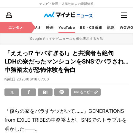
テレビ・映画・人気芸能人の最新情報
芸能
エンタメ
テレビ
ラジオ
映画
YouTube
BS・CS番組
話題
WOW
Googleでマイナビニュースを優先表示する方法
「ええっ!? ヤバすぎる!」と共演者も絶句
LDHの寮だったマンションをSNSでバラされ…
中務裕太が恐怖体験を告白
掲載日
2026/06/18 07:00
URLをコピー
「僕らの家をバラすヤツがいて……」GENERATIONS
from EXILE TRIBEの中務裕太が、SNSでのトラブルを
明かした――。