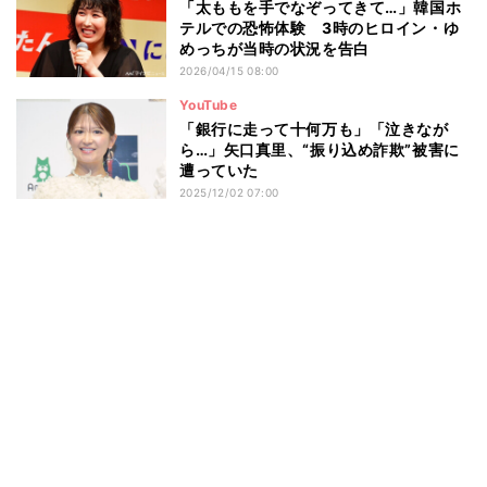
「太ももを手でなぞってきて…」韓国ホ
テルでの恐怖体験 3時のヒロイン・ゆ
めっちが当時の状況を告白
2026/04/15 08:00
YouTube
「銀行に走って十何万も」「泣きなが
ら…」矢口真里、“振り込め詐欺”被害に
遭っていた
2025/12/02 07:00