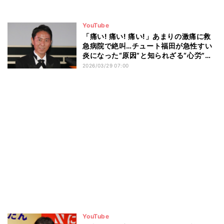
YouTube
「痛い! 痛い! 痛い!」あまりの激痛に救
急病院で絶叫…チュート福田が急性すい
炎になった“原因”と知られざる“心労”を
告白
2026/03/29 07:00
YouTube