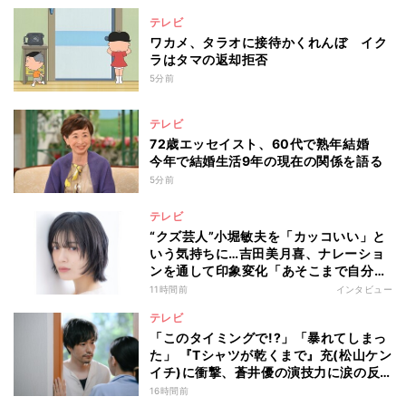
テレビ
ワカメ、タラオに接待かくれんぼ イク
ラはタマの返却拒否
5分前
テレビ
72歳エッセイスト、60代で熟年結婚
今年で結婚生活9年の現在の関係を語る
5分前
テレビ
“クズ芸人”小堀敏夫を「カッコいい」と
いう気持ちに…吉田美月喜、ナレーショ
ンを通して印象変化「あそこまで自分に
正直に生きられる人は、なかなかいな
11時間前
インタビュー
い」
テレビ
「このタイミングで!?」「暴れてしまっ
た」 『Tシャツが乾くまで』充(松山ケン
イチ)に衝撃、蒼井優の演技力に涙の反
響も
16時間前