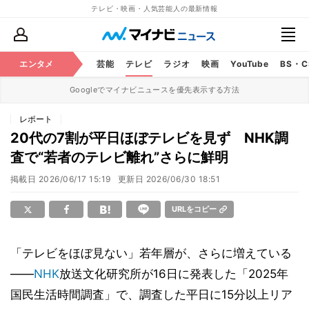
テレビ・映画・人気芸能人の最新情報
エンタメ
芸能
テレビ
ラジオ
映画
YouTube
BS・
Googleでマイナビニュースを優先表示する方法
レポート
20代の7割が平日ほぼテレビを見ず NHK調
査で“若者のテレビ離れ”さらに鮮明
掲載日
2026/06/17 15:19
更新日
2026/06/30 18:51
URLをコピー
「テレビをほぼ見ない」若年層が、さらに増えている
――
NHK
放送文化研究所が16日に発表した「2025年
国民生活時間調査」で、調査した平日に15分以上リア