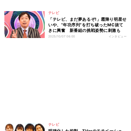
テレビ
「テレビ、まだ夢あるぞ!」霜降り明星せ
いや、“年功序列”を打ち破ったMC抜て
きに興奮 新番組の挑戦姿勢に刺激も
2025/10/07 06:00
インタビュー
テレビ
明確化した役割、TVerのモチベーショ