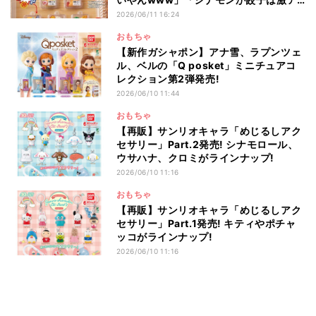
ツすぎる」と話題
2026/06/11 16:24
おもちゃ
【新作ガシャポン】アナ雪、ラプンツェ
ル、ベルの「Q posket」ミニチュアコ
レクション第2弾発売!
2026/06/10 11:44
おもちゃ
【再販】サンリオキャラ「めじるしアク
セサリー」Part.2発売! シナモロール、
ウサハナ、クロミがラインナップ!
2026/06/10 11:16
おもちゃ
【再販】サンリオキャラ「めじるしアク
セサリー」Part.1発売! キティやポチャ
ッコがラインナップ!
2026/06/10 11:16