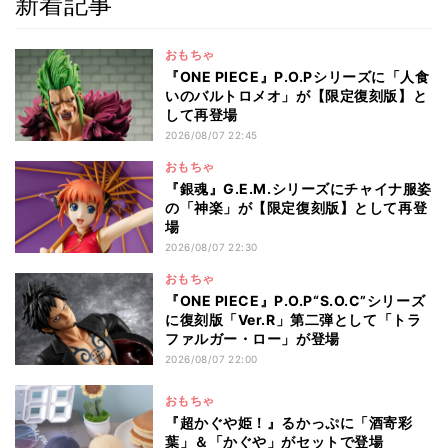
新着記事
おもちゃ
『ONE PIECE』P.O.Pシリーズに「人食
いのバルトロメオ」が【限定復刻版】と
して再登場
2026/08/07 22:45
おもちゃ
『銀魂』G.E.M.シリーズにチャイナ服姿
の「神楽」が【限定復刻版】として再登
場
2026/08/07 22:30
おもちゃ
『ONE PIECE』P.O.P“S.O.C”シリーズ
に復刻版「Ver.R」第二弾として「トラ
ファルガー・ロー」が登場
2026/08/07 22:00
おもちゃ
『超かぐや姫！』るかっぷに「酒寄彩
葉」＆「かぐや」がセットで登場