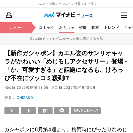
アニメ・特撮などのコアな情報をより深く
アニメ
ホビー
鉄道
コミック
おもちゃ
特撮
将棋
トレンド
キャ
Googleでマイナビニュースを優先表示する方法
【新作ガシャポン】カエル姿のサンリオキャ
ラがかわいい「めじるしアクセサリー」登場 -
「か、可愛すぎる」と話題になるも、けろっ
ぴ不在にツッコミ殺到!?
掲載日
2026/06/16 18:05
更新日
2026/06/16 18:06
著者：
CHIGAKO
URLをコピー
ガシャポンに6月第4週より、梅雨時にぴったりなめじ