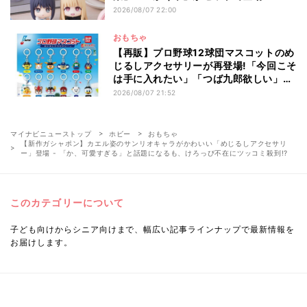
2026/08/07 22:00
おもちゃ
【再販】プロ野球12球団マスコットのめ
じるしアクセサリーが再登場!「今回こそ
は手に入れたい」「つば九郎欲しい」と
話題
2026/08/07 21:52
マイナビニューストップ
ホビー
おもちゃ
【新作ガシャポン】カエル姿のサンリオキャラがかわいい「めじるしアクセサリ
ー」登場 - 「か、可愛すぎる」と話題になるも、けろっぴ不在にツッコミ殺到!?
このカテゴリーについて
子ども向けからシニア向けまで、幅広い記事ラインナップで最新情報を
お届けします。