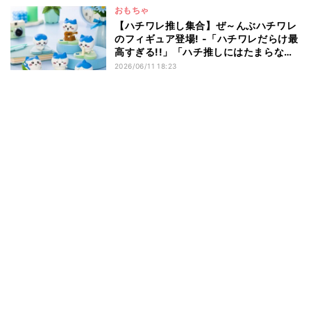
おもちゃ
【ハチワレ推し集合】ぜ～んぶハチワレ
のフィギュア登場! -「ハチワレだらけ最
高すぎる!!」「ハチ推しにはたまらな
い」とファン歓喜
2026/06/11 18:23